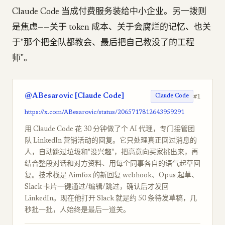
Claude Code 当成付费服务装给中小企业。另一拨则
是焦虑——关于 token 成本、关于会腐烂的记忆、也关
于"那个把全队都教会、最后把自己教没了的工程
师"。
@ABesarovic [Claude Code]
#1
Claude Code
https://x.com/ABesarovic/status/2065717812643959291
用 Claude Code 花 30 分钟做了个 AI 代理，专门接管团
队 LinkedIn 营销活动的回复。它只处理真正回过消息的
人，自动跳过垃圾和"没兴趣"，把高意向买家挑出来，再
结合整段对话和对方资料、用每个同事各自的语气起草回
复。技术栈是 Aimfox 的新回复 webhook、Opus 起草、
Slack 卡片一键通过/编辑/跳过，确认后才发回
LinkedIn。现在他打开 Slack 就是约 50 条待发草稿，几
秒批一批，人始终是最后一道关。