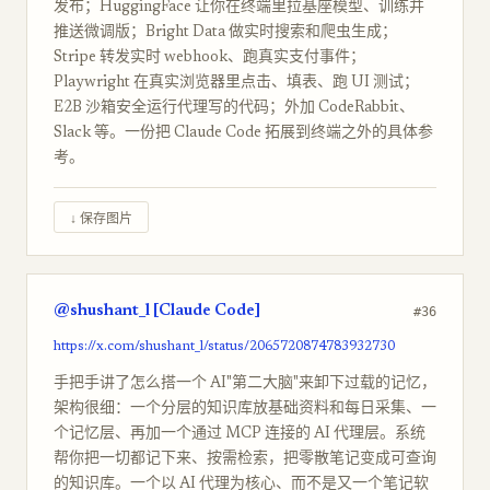
发布；HuggingFace 让你在终端里拉基座模型、训练并
推送微调版；Bright Data 做实时搜索和爬虫生成；
Stripe 转发实时 webhook、跑真实支付事件；
Playwright 在真实浏览器里点击、填表、跑 UI 测试；
E2B 沙箱安全运行代理写的代码；外加 CodeRabbit、
Slack 等。一份把 Claude Code 拓展到终端之外的具体参
考。
↓ 保存图片
@shushant_l [Claude Code]
#36
https://x.com/shushant_l/status/2065720874783932730
手把手讲了怎么搭一个 AI"第二大脑"来卸下过载的记忆，
架构很细：一个分层的知识库放基础资料和每日采集、一
个记忆层、再加一个通过 MCP 连接的 AI 代理层。系统
帮你把一切都记下来、按需检索，把零散笔记变成可查询
的知识库。一个以 AI 代理为核心、而不是又一个笔记软