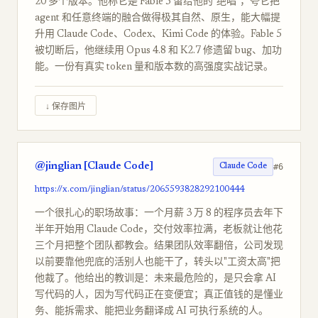
20 多个版本。他称它是 Fable 5 留给他的"绝唱"，夸它把
agent 和任意终端的融合做得极其自然、原生，能大幅提
升用 Claude Code、Codex、Kimi Code 的体验。Fable 5
被切断后，他继续用 Opus 4.8 和 K2.7 修遗留 bug、加功
能。一份有真实 token 量和版本数的高强度实战记录。
↓ 保存图片
@jinglian [Claude Code]
#6
Claude Code
https://x.com/jinglian/status/2065593828292100444
一个很扎心的职场故事：一个月薪 3 万 8 的程序员去年下
半年开始用 Claude Code，交付效率拉满，老板就让他花
三个月把整个团队都教会。结果团队效率翻倍，公司发现
以前要靠他兜底的活别人也能干了，转头以"工资太高"把
他裁了。他给出的教训是：未来最危险的，是只会拿 AI
写代码的人，因为写代码正在变便宜；真正值钱的是懂业
务、能拆需求、能把业务翻译成 AI 可执行系统的人。