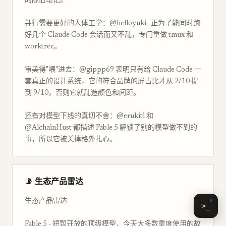
的陈旧笔记。
并行需要更好的人体工学：@helloyuki_ 正为了能同时跑
好几个 Claude Code 会话而又不乱，专门重做 tmux 和
worktree。
审美得"喂"进去：@gippp69 表明只有给 Claude Code 一
套真正的设计系统，它的符合品牌的屏占比才从 2/10 提
到 9/10，否则它就乱造颜色和间距。
还有对模型下线的真切不舍：@erukiti 和
@AlchainHust 都描述 Fable 5 解锁了别的模型做不到的
事，所以它被关掉格外扎心。
📡 生态产品雷达
生态产品雷达
>_
Fable 5 - 短暂开放的顶级模型，今天大多数重度使用的故