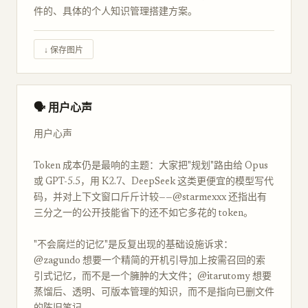
件的、具体的个人知识管理搭建方案。
↓ 保存图片
🗣 用户心声
用户心声
Token 成本仍是最响的主题：大家把"规划"路由给 Opus
或 GPT-5.5，用 K2.7、DeepSeek 这类更便宜的模型写代
码，并对上下文窗口斤斤计较——@starmexxx 还指出有
三分之一的公开技能省下的还不如它多花的 token。
"不会腐烂的记忆"是反复出现的基础设施诉求：
@zagundo 想要一个精简的开机引导加上按需召回的索
引式记忆，而不是一个臃肿的大文件；@itarutomy 想要
蒸馏后、透明、可版本管理的知识，而不是指向已删文件