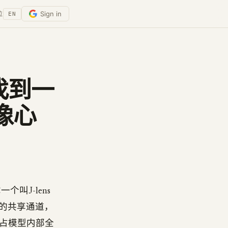
Sign in
位
EN
里找到一
像心
叫J-lens
小的共享通道，
占模型内部全