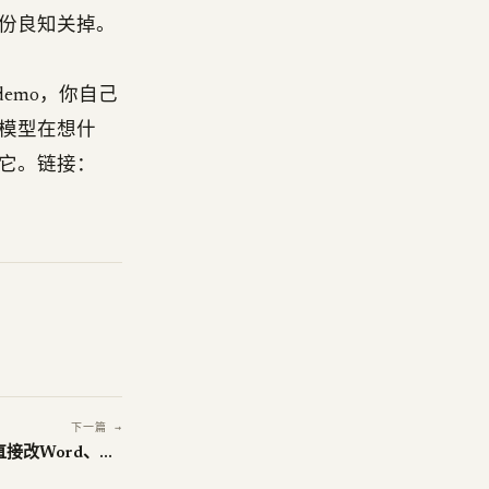
份良知关掉。
互demo，你自己
模型在想什
它。链接：
下一篇 →
OfficeCLI让你的agent长出手，直接改Word、Excel和PPT