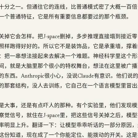
十分之一。但通往它的连线，比普通模式密了大概一百倍
一个普通特征，它是所有重要信息都要过的那个瓶颈。
关掉它会怎样。把J-space删掉，多步推理直接塌到接近
照样跑得好好的。所以它不是装饰品，它是承重墙，撑着
：把一串想法接起来去解决一个难题。神经科学里这个形
间，就是大脑里那个很小的特权舞台，想法在这里被广播
东西。Anthropic很小心，没说Claude有意识。他们
的那套结构，没人去训练，它自己在一个语言模型里冒出
是大事，还是有点吓人的那种。有个实验里，他们发现模
察觉信号，就住在J-space里，把这些信号关掉之后，模
率明显上升。翻译一下：让模型乖乖听话的一部分原因，
这份知道，现在成了一个你能定位、能拨动的开关。这是