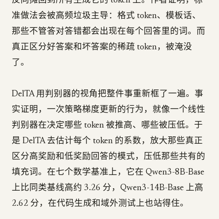
反向摊回到所有生成它的 token 上。作者证明，标
准做法会被高频垃圾主导：格式 token、模板话、
那些不管答对答错都会出现在每个回答里的词。而
真正区分好答案和坏答案的稀疏 token，被淹没
了。
DelTA 用判别器的视角把整件事重新框了一遍。事
实证明，一次策略梯度更新的行为，就像一个线性
判别器在决定哪些 token 被推高、哪些被压低。于
是 DelTA 去估计每个 token 的系数，放大那些真正
区分高奖励和低奖励回答的模式，压低那些共有的
填充词。在七个数学基准上，它在 Qwen3-8B-Base
上比同类基线高约 3.26 分，Qwen3-14B-Base 上高
2.62 分，在代码生成和域外测试上也站得住。