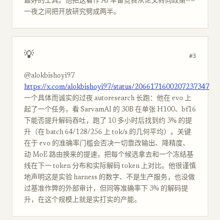
最好的工具。他把这看作 AI 军备竞赛从论文转向政策——
一夜之间把开放研究劈成两半。
💡
#3
@alokbishoyi97
https://x.com/alokbishoyi97/status/2066171600207237347
一个具体而诚实的过夜 autoresearch 长跑：他在 evo 上
起了一个任务，看 SarvamAI 的 30B 在单张 H100、bf16
下能否提升解码吞吐，跑了 10 多小时后找到约 3% 的提
升（在 batch 64/128/256 上 tok/s 的几何平均）。关键
在于 evo 的准确率门槛会否决一切靠改输出、降精度、
动 MoE 路由换来的提速，把每个候选拿去和一个冻结基
线在下一 token 分布和实际解码 token 上对比。他很谨慎
地声明这是实验 harness 的数字、不是生产服务，也没做
过基准作弊的外部审计，但同等准确率下 3% 的解码提
升，在这个规模上就是实打实的产能。