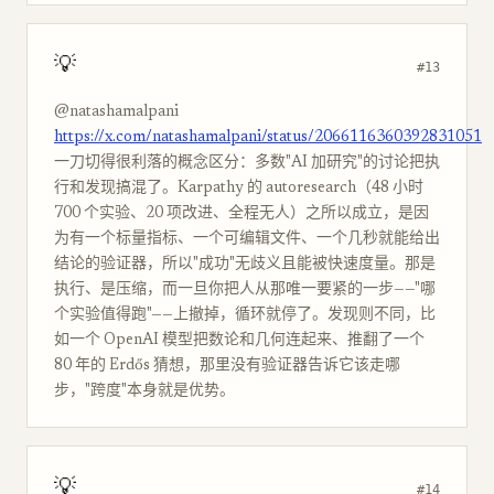
💡
#13
@natashamalpani
https://x.com/natashamalpani/status/2066116360392831051
一刀切得很利落的概念区分：多数"AI 加研究"的讨论把执
行和发现搞混了。Karpathy 的 autoresearch（48 小时
700 个实验、20 项改进、全程无人）之所以成立，是因
为有一个标量指标、一个可编辑文件、一个几秒就能给出
结论的验证器，所以"成功"无歧义且能被快速度量。那是
执行、是压缩，而一旦你把人从那唯一要紧的一步——"哪
个实验值得跑"——上撤掉，循环就停了。发现则不同，比
如一个 OpenAI 模型把数论和几何连起来、推翻了一个
80 年的 Erdős 猜想，那里没有验证器告诉它该走哪
步，"跨度"本身就是优势。
💡
#14