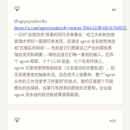
💡
#9
@agtprpnabsrdty
https://x.com/agtprpnabsrdty/status/2066223850656760031
一记对"自我改进"叙事的同行评审重击：哈工大和新加坡
管理大学的一篇预印本发现，自演化 agent 会系统性地忽
视"压缩后的经验"——也就是它们框架自己产出的那些蒸
馏启发式和摘要——哪怕这是它们唯一拿到的输入。在四
个 agent 框架、十个 LLM 底座、九个任务环境上，
agent 可靠地使用原始经验（过去成功的完整轨迹），却
无视更便宜的抽象形式。这在经济上很要命：整个"agent
从你的工作流里学习并复利"的卖点，靠的正是那个可规
模化的压缩层，如果只有昂贵的原始形式管用，企业级
agent 流水线的经济账就算错得离谱。
💡
#10