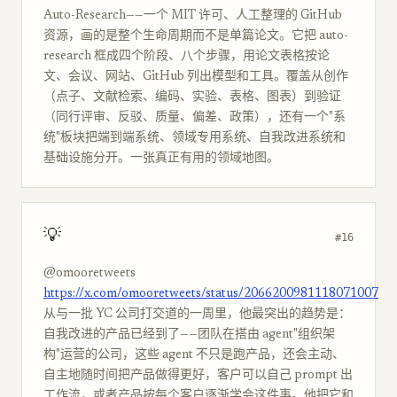
Auto-Research——一个 MIT 许可、人工整理的 GitHub
资源，画的是整个生命周期而不是单篇论文。它把 auto-
research 框成四个阶段、八个步骤，用论文表格按论
文、会议、网站、GitHub 列出模型和工具。覆盖从创作
（点子、文献检索、编码、实验、表格、图表）到验证
（同行评审、反驳、质量、偏差、政策），还有一个"系
统"板块把端到端系统、领域专用系统、自我改进系统和
基础设施分开。一张真正有用的领域地图。
💡
#16
@omooretweets
https://x.com/omooretweets/status/2066200981118071007
从与一批 YC 公司打交道的一周里，他最突出的趋势是：
自我改进的产品已经到了——团队在搭由 agent"组织架
构"运营的公司，这些 agent 不只是跑产品，还会主动、
自主地随时间把产品做得更好，客户可以自己 prompt 出
工作流，或者产品按每个客户逐渐学会这件事。他把它和