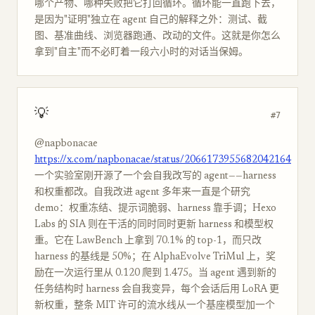
哪个产物、哪种失败把它打回循环。循环能一直跑下去，
是因为"证明"独立在 agent 自己的解释之外：测试、截
图、基准曲线、浏览器跑通、改动的文件。这就是你怎么
拿到"自主"而不必盯着一段六小时的对话当保姆。
💡
#7
@napbonacae
https://x.com/napbonacae/status/2066173955682042164
一个实验室刚开源了一个会自我改写的 agent——harness
和权重都改。自我改进 agent 多年来一直是个研究
demo：权重冻结、提示词脆弱、harness 靠手调；Hexo
Labs 的 SIA 则在干活的同时同时更新 harness 和模型权
重。它在 LawBench 上拿到 70.1% 的 top-1，而只改
harness 的基线是 50%；在 AlphaEvolve TriMul 上，奖
励在一次运行里从 0.120 爬到 1.475。当 agent 遇到新的
任务结构时 harness 会自我变异，每个会话后用 LoRA 更
新权重，整条 MIT 许可的流水线从一个基座模型加一个