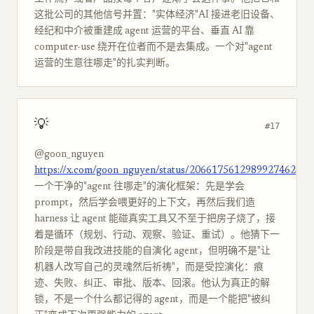
这批公司的其他信号并置："实体经济"AI 接进老旧设备、
经纪和中介被重建成 agent 运营的平台、垂直 AI 靠
computer-use 绕开在位者而不是去集成。一个对"agent
运营的生意往哪走"的扎实判断。
💡
#17
@goon_nguyen
https://x.com/goon_nguyen/status/2066175612989927462
一个干净的"agent 往哪走"的演化框架：先是学会
prompt，然后学会喂更好的上下文，再然后我们造
harness 让 agent 能碰真实工具又不至于把房子烧了，接
着是循环（规划、行动、观察、验证、重试）。他猜下一
阶段是带自我改进技能的自演化 agent，但明确不是"让
机器人改写自己的灵魂然后祈祷"，而是受控演化：痕
迹、失败、纠正、审批、版本、回滚。他认为真正的解
锁，不是一个什么都记得的 agent，而是一个能把"被纠