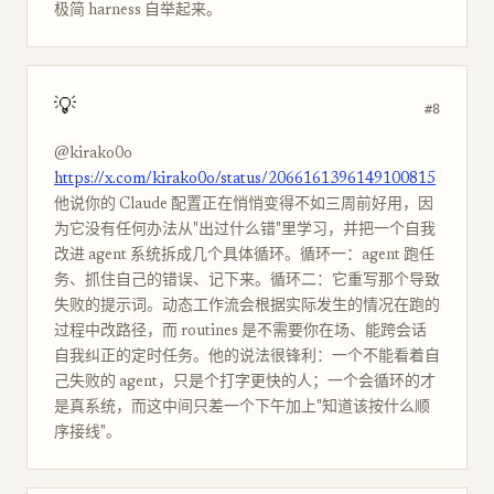
极简 harness 自举起来。
💡
#8
@kirako0o
https://x.com/kirako0o/status/2066161396149100815
他说你的 Claude 配置正在悄悄变得不如三周前好用，因
为它没有任何办法从"出过什么错"里学习，并把一个自我
改进 agent 系统拆成几个具体循环。循环一：agent 跑任
务、抓住自己的错误、记下来。循环二：它重写那个导致
失败的提示词。动态工作流会根据实际发生的情况在跑的
过程中改路径，而 routines 是不需要你在场、能跨会话
自我纠正的定时任务。他的说法很锋利：一个不能看着自
己失败的 agent，只是个打字更快的人；一个会循环的才
是真系统，而这中间只差一个下午加上"知道该按什么顺
序接线"。