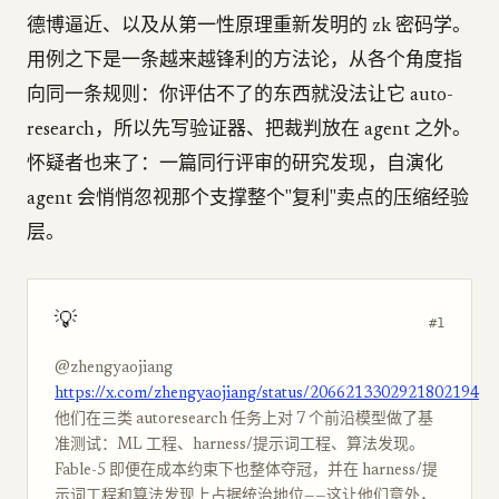
德博逼近、以及从第一性原理重新发明的 zk 密码学。
用例之下是一条越来越锋利的方法论，从各个角度指
向同一条规则：你评估不了的东西就没法让它 auto-
research，所以先写验证器、把裁判放在 agent 之外。
怀疑者也来了：一篇同行评审的研究发现，自演化
agent 会悄悄忽视那个支撑整个"复利"卖点的压缩经验
层。
💡
#1
@zhengyaojiang
https://x.com/zhengyaojiang/status/2066213302921802194
他们在三类 autoresearch 任务上对 7 个前沿模型做了基
准测试：ML 工程、harness/提示词工程、算法发现。
Fable-5 即便在成本约束下也整体夺冠，并在 harness/提
示词工程和算法发现上占据统治地位——这让他们意外，