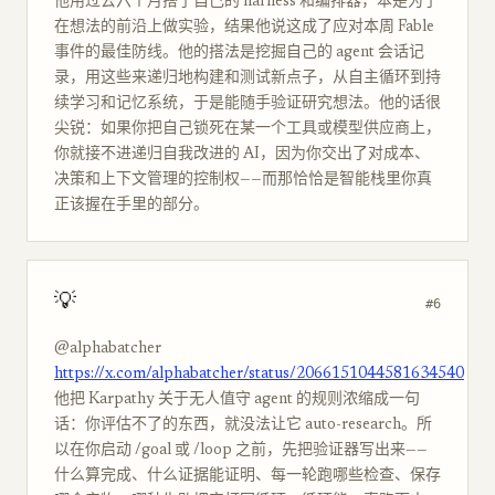
他用过去六个月搭了自己的 harness 和编排器，本是为了
在想法的前沿上做实验，结果他说这成了应对本周 Fable
事件的最佳防线。他的搭法是挖掘自己的 agent 会话记
录，用这些来递归地构建和测试新点子，从自主循环到持
续学习和记忆系统，于是能随手验证研究想法。他的话很
尖锐：如果你把自己锁死在某一个工具或模型供应商上，
你就接不进递归自我改进的 AI，因为你交出了对成本、
决策和上下文管理的控制权——而那恰恰是智能栈里你真
正该握在手里的部分。
💡
#6
@alphabatcher
https://x.com/alphabatcher/status/2066151044581634540
他把 Karpathy 关于无人值守 agent 的规则浓缩成一句
话：你评估不了的东西，就没法让它 auto-research。所
以在你启动 /goal 或 /loop 之前，先把验证器写出来——
什么算完成、什么证据能证明、每一轮跑哪些检查、保存