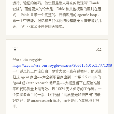
运行、验证的编码。他觉得最耐人寻味的发现叫"Claude
套娃"，而他更大的论点是：Fable 和其他模型的区别在范
式——Fable 自带一个完整的、开箱即用的 agentic loop，
靠一个带技能、记忆和自我优化的沙箱能无人值守跑好几
天，而行业其余还停在聊天模式。
💡
#12
@usr_bin_roygbiv
https://x.com/usr_bin_roygbiv/status/2066154063217971308
一句逆风的工作流自白：尽管大家一直在踩循环，他说递
归式 agent 扇出——为全新项目扇出到一个用 5.5 xhigh 的
/goal 或 /autoresearch 循环里——大概是当下在原始准确
率和代码质量上最有效、且 100% 无人值守的工作流。一
个实操者直白的一票：眼下通往"高质量无监督产出"的最
好路径，是 autoresearch 循环，而不是小心翼翼地手把
手。