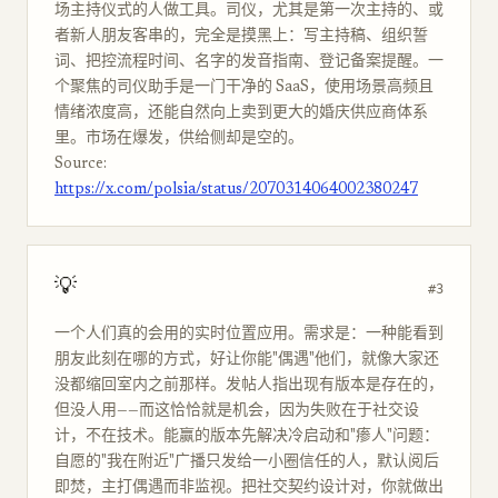
场主持仪式的人做工具。司仪，尤其是第一次主持的、或
者新人朋友客串的，完全是摸黑上：写主持稿、组织誓
词、把控流程时间、名字的发音指南、登记备案提醒。一
个聚焦的司仪助手是一门干净的 SaaS，使用场景高频且
情绪浓度高，还能自然向上卖到更大的婚庆供应商体系
里。市场在爆发，供给侧却是空的。
Source:
https://x.com/polsia/status/2070314064002380247
💡
#3
一个人们真的会用的实时位置应用。需求是：一种能看到
朋友此刻在哪的方式，好让你能"偶遇"他们，就像大家还
没都缩回室内之前那样。发帖人指出现有版本是存在的，
但没人用——而这恰恰就是机会，因为失败在于社交设
计，不在技术。能赢的版本先解决冷启动和"瘆人"问题：
自愿的"我在附近"广播只发给一小圈信任的人，默认阅后
即焚，主打偶遇而非监视。把社交契约设计对，你就做出