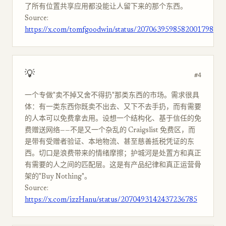
了所有位置共享应用都没能让人留下来的那个东西。
Source:
https://x.com/tomfgoodwin/status/2070639598582001798
💡
#4
一个专做"卖不掉又舍不得扔"那类东西的市场。需求很具
体：有一类东西你既卖不出去、又下不去手扔，而有需要
的人本可以免费拿去用。设想一个结构化、基于信任的免
费赠送网络——不是又一个杂乱的 Craigslist 免费区，而
是带有受赠者验证、本地物流、甚至慈善抵税凭证的东
西。切口是浪费带来的情绪摩擦；护城河是处置方和真正
有需要的人之间的匹配层。这是有产品纪律和真正运营骨
架的"Buy Nothing"。
Source:
https://x.com/izzHanu/status/2070493142437236785