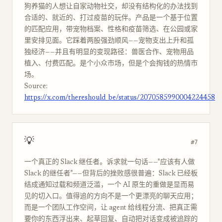
狗养猫的人想让自家动物社交，却没有结构化的办法找到
合适的、就近的、打过疫苗的玩伴。产品是一个基于位置
的匹配应用，带宠物档案、性格和疫苗筛选、在公园或家
里安排见面。它踩着两股强劲顺风——宠物支出上升和孤
独经济——并且有明显的变现路径：兽医合作、宠物用品
植入、付费匹配。是个小众市场，但是个会掏钱的热情市
场。
Source:
https://x.com/thereshould_be/status/2070585990004224458
💡
#7
一个真正的 Slack 继任者。诉求就一句话——"应该有人做
Slack 的继任者"——但背后的挫败感很普遍：Slack 已经板
结成通知过载和频道泛滥，一个 AI 原生的重做是显而易
见的切入口。值得追的方向不是一个更漂亮的聊天应用；
而是一个团队工作空间，让 agent 给线程分流、把真正需
要你的东西浮出来、起草回复、自动把对话变成被追踪的