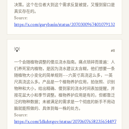
决策。这个在位者大到这个需求反复被提，又慢到窗口是
真实存在的。
Source:
https://x.com/garybasin/status/2070300967401079132
💡
#8
一个会随植物调整的傻瓜浇水指南。痛点琐碎而普遍：人
们养死室内植物，是因为浇水建议太含糊，他们想要一条
随植物大小变化的简单规则——六英寸高浇这么多，一英
尺高浇这么多。产品是一个植物养护应用，拍张照、识别
物种和大小，给出精确、傻到家的浇水时间表加提醒，并
按花盆大小和季节调整。植物养护应用是有的，但都靠泛
泛的物种数据；未被满足的需求是一个彻底的新手不用动
脑就能照做的、具体到每一株的处方。
Source:
https://x.com/Idkdotgov/status/2070607658235654497