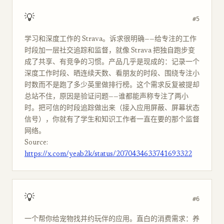
💡
#5
学习和深度工作的 Strava。诉求很明确——给专注的工作
时段加一层社交追踪和监督，就像 Strava 把独自跑步变
成了共享、有竞争的习惯。产品几乎是现成的：记录一个
深度工作时段、晒连续天数、看朋友的时段、围绕专注小
时数而不是跑了多少英里做排行榜。这个需求反复被提却
总站不住，原因是验证问题——谁都能声称专注了两小
时。把可信的时段追踪做出来（接入应用屏蔽、屏幕状态
信号），你就有了学生和知识工作者一直在要的那个监督
网络。
Source:
https://x.com/yeab2k/status/2070434633741693322
💡
#6
一个帮你给宠物找并约玩伴的应用。直白的消费需求：养