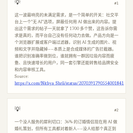
💡
#1
这一波最响亮的未满足需求，是一个简单的开关：社交平
台上一个"无 AI"选项，屏蔽任何用 AI 做出来的内容。提
出这个需求的帖子一天就拿了 1700 多个赞，这告诉你需
求是真的，而平台自己没有任何动力去做。产品方向是一
个浏览器扩展或客户端过滤器，识别 AI 生成的图片、视
频和文字并隐藏掉——本质上是合成媒体的广告拦截器。
谁把识别准确率做到位，谁就拥有一群因垃圾内容而疲
惫、且快速增长的用户，同一套引擎还能转售给品牌安全
和内容审核工具。
Source:
https://x.com/Nithya_Shrii/status/2070391790554001841
💡
#2
一个没人服务的犀利切口：36% 的订婚情侣现在用 AI 做
婚礼策划，但所有工具都对着新人——没人给那个真正到