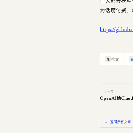
在大部分模型
为话痨付费。
https://github
推文
𝕏
i
← 上一篇
OpenAI给Cla
← 返回所有文章