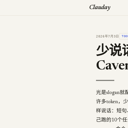
Clauday
2026年7月3日
TOO
少说话
Cave
光是slogan就配得
许多token，少
样说话：短句
己跑的10个任务