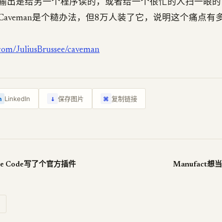
输出是给另一个程序读的，或者给一个很忙的人扫一眼的
Caveman是个糙办法，但8万人装了它，说明这个痛点有
.com/JuliusBrussee/caveman
↓
LinkedIn
保存图片
复制链接
n
⌘
ude Code写了个官方插件
Manufact想