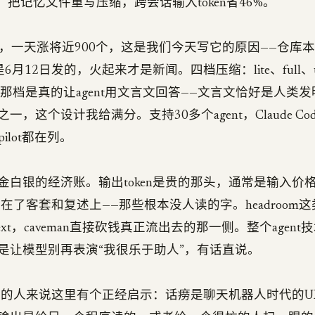
命令，把记忆文件重写压缩，跨会话输入token省46%。
 star，一天涨将近900个，这是我们今天写它的原因——仓库本
0是6月12日发的，火起来才是新闻。四档压缩：lite、full、ul
最后那档是真的让agent用文言文回答——文言文恰好是人类
，这个设计我给满分。支持30多个agent，Claude Code
opilot都在列。
金白银的经济账。输出token是贵的那头，通常是输入价
头烧在了客套和复述上——那些根本没人读的字。headroom
text，caveman直接砍钱真正流出去的那一侧。整个agen
是让模型别再表演“我很乐于助人”，有话直说。
t集群的人来说这里有个正经启示：话痨是聊天机器人时代的