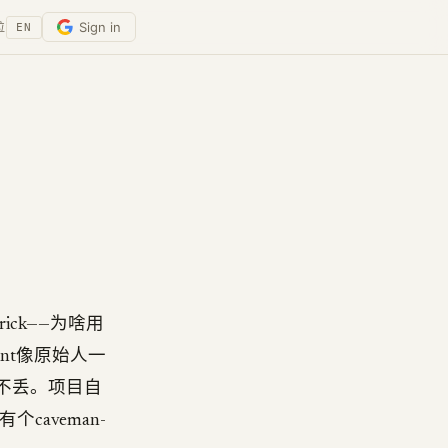
Sign in
位
EN
 trick——为啥用
gent像原始人一
不丢。项目自
caveman-