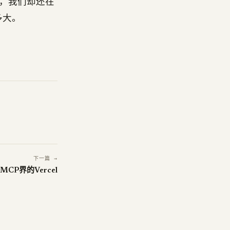
，我们却还在
多大。
下一篇 →
当MCP界的Vercel