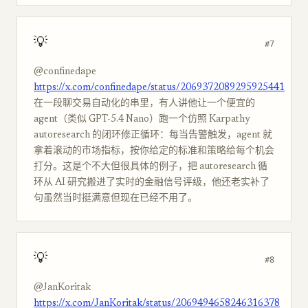
💡
#7
@confinedape
https://x.com/confinedape/status/2069372089295925441
在一段聊交易自动化的串里，有人讲他让一个便宜的
agent（类似 GPT-5.4 Nano）跑一个仿照 Karpathy
autoresearch 的闭环修正循环：每当告警触发，agent 就
拿着滚动的市场指标，按你给定的标准和策略给每个机会
打分。这是个不大但很具体的例子，把 autoresearch 循
环从 AI 研究搬进了实时的金融信号评级，他还老实补了
句虽然当时挺满意但现在已经不用了。
💡
#8
@JanKoritak
https://x.com/JanKoritak/status/2069494658246316378