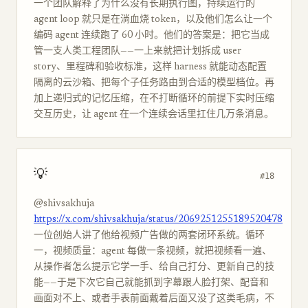
一个团队解释了为什么没有长期执行图，持续运行的
agent loop 就只是在淌血烧 token，以及他们怎么让一个
编码 agent 连续跑了 60 小时。他们的答案是：把它当成
管一支人类工程团队——一上来就把计划拆成 user
story、里程碑和验收标准，这样 harness 就能动态配置
隔离的云沙箱、把每个子任务路由到合适的模型档位。再
加上递归式的记忆压缩，在不打断循环的前提下实时压缩
交互历史，让 agent 在一个连续会话里扛住几万条消息。
💡
#18
@shivsakhuja
https://x.com/shivsakhuja/status/2069251255189520478
一位创始人讲了他给视频广告做的两套闭环系统。循环
一，视频质量：agent 每做一条视频，就把视频看一遍、
从操作者怎么提示它学一手、给自己打分、更新自己的技
能——于是下次它自己就能抓到字幕跟人脸打架、配音和
画面对不上、或者手表前面戴着后面又没了这类毛病，不