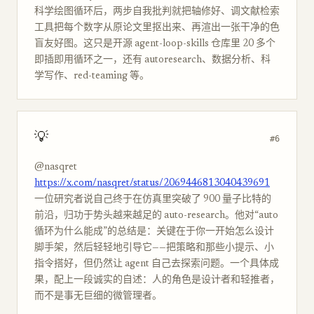
科学绘图循环后，两步自我批判就把轴修好、调文献检索
工具把每个数字从原论文里抠出来、再渲出一张干净的色
盲友好图。这只是开源 agent-loop-skills 仓库里 20 多个
即插即用循环之一，还有 autoresearch、数据分析、科
学写作、red-teaming 等。
💡
#6
@nasqret
https://x.com/nasqret/status/2069446813040439691
一位研究者说自己终于在仿真里突破了 900 量子比特的
前沿，归功于势头越来越足的 auto-research。他对“auto
循环为什么能成”的总结是：关键在于你一开始怎么设计
脚手架，然后轻轻地引导它——把策略和那些小提示、小
指令搭好，但仍然让 agent 自己去探索问题。一个具体成
果，配上一段诚实的自述：人的角色是设计者和轻推者，
而不是事无巨细的微管理者。