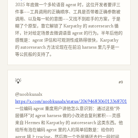
2025 年底做一个多轮语音 agent 时，这位开发者要评三
件事——工具调用的正确顺序、工具是否带着正确参数被
调用、以及每一轮的意图——又找不到趁手的方案，于是
糊了个原型，靠它解锁了 Karpathy 的 autoresearch 循
环，针对给定场景去微调语音 agent 的行为。半年后他的
感慨是：agent 评估和可观测性成熟得很快，Karpathy
的 autoresearch 方法论现在在前沿 harness 里几乎是一
等公民般的支持了。
💡
#9
@noobkunalx
https://x.com/noobkunalx/status/2069468306013368701
一位编码 agent 重度用户讲他怎么意识到：通过这些“外
层循环”对 agent harness 做的小改进会复利累积——灵感
来自 Hermes 和 Karpathy 的 autoresearch 这类东西。他
给所有泡在编码 agent 里的人的简单招数是：给你的
agent 接上 tracing，然后跑一个外层循环去扫一段时间