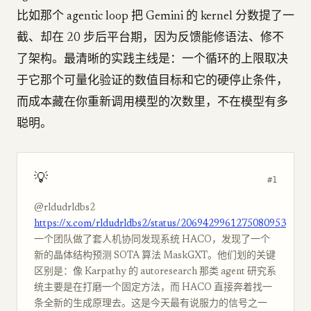
比如那个 agentic loop 把 Gemini 的 kernel 分数提了一
截、却在 20 步后平台期，因为反馈能修语法、修不
了架构。最清晰的实践主线是：一个循环的上限取决
于它那个可量化验证的数值目标和它的硬停止条件，
而成本藏在你重新调用模型的次数里，不在模型有多
聪明。
💡
#1
@rldudrldbs2
https://x.com/rldudrldbs2/status/2069429961275080953
一个团队做了套人机协同发现系统 HACO，发现了一个
新的晶体结构预测 SOTA 算法 MaskGXT。他们划的关键
区别是：像 Karpathy 的 autoresearch 那类 agent 研究系
统主要是在打磨一个固定方法，而 HACO 直接奔着找一
条全新的生成原理去。这是今天最有说服力的信号之一