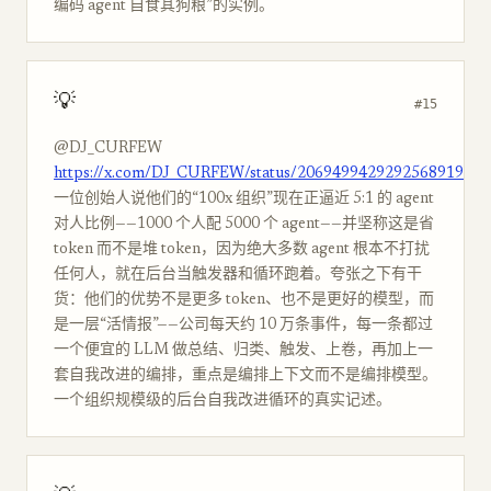
编码 agent 自食其狗粮”的实例。
💡
#15
@DJ_CURFEW
https://x.com/DJ_CURFEW/status/2069499429292568919
一位创始人说他们的“100x 组织”现在正逼近 5:1 的 agent
对人比例——1000 个人配 5000 个 agent——并坚称这是省
token 而不是堆 token，因为绝大多数 agent 根本不打扰
任何人，就在后台当触发器和循环跑着。夸张之下有干
货：他们的优势不是更多 token、也不是更好的模型，而
是一层“活情报”——公司每天约 10 万条事件，每一条都过
一个便宜的 LLM 做总结、归类、触发、上卷，再加上一
套自我改进的编排，重点是编排上下文而不是编排模型。
一个组织规模级的后台自我改进循环的真实记述。