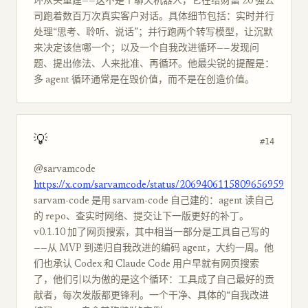
环从头重建——这不是个聊天机器人，它在给财富 20 强公
司跑着数百万次真实客户对话。具体细节包括：实时并行
处理“思考、聆听、说话”；并行跑两个转写模型，让沉默
来决定该信哪一个；以及一个自我改进循环——发现问
题、提出修法、人来批准、再循环。他最尖锐的提醒是：
多 agent 循环通常是在毁价值，而不是在创造价值。
💡
#14
@sarvamcode
https://x.com/sarvamcode/status/2069406115809656959
sarvam-code 是用 sarvam-code 自己建的：agent 读自己
的 repo、查实时网络、提交让下一版更好的补丁。
v0.1.10 加了网页搜索，其中相当一部分是工具自己写的
——从 MVP 到递归自我改进的编码 agent，大约一周。他
们也承认 Codex 和 Claude Code 用户早就有网页搜索
了，他们引以为傲的是这个循环：工具成了自己最好的贡
献者，每次发版都更锋利。一个干净、具体的“自我改进