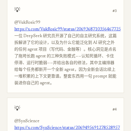
💡
#3
@VukRosic99
https://x.com/VukRosic99/status/2069368710356467725
一位 DeepSeek 研究员开源了自己的自主研究系统，这篇
拆解讲了它的设计，以及为什么它能泛化到 AI 研究之外
的任何 agent 项目（写代码、金融等）。核心洞见是点名
了拖垮长跑 agent 的三种失败模式——认知死循环、卡住
停滞、运行时脆弱——并给出各自的修法，其中主编排器
给每个任务都新开一个全新 agent，因为全新会话比续上
一堆积累的上下文更靠谱。整套东西用一句 prompt 就能
装进你自己的 agent。
💡
#4
@SynScience
https://x.com/SynScience/status/2069495691278528957