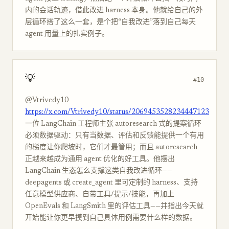
内的会话轨迹，借此改进 harness 本身。他就给自己的外
层循环搭了这么一套，是个把“自我改进”落到自己每天
agent 用量上的扎实例子。
💡
#10
@Vtrivedy10
https://x.com/Vtrivedy10/status/2069453528234447123
一位 LangChain 工程师主张 autoresearch 式的提案循环
必须数据驱动：只有当数据、评估和反馈能提供一个有用
的梯度让你爬坡时，它们才最管用；而且 autoresearch
正越来越成为通用 agent 优化的好工具。他摆出
LangChain 生态怎么支撑这类自我改进循环——
deepagents 或 create_agent 里可定制的 harness、支持
任意模型供应商、自带工具/提示/技能，再加上
OpenEvals 和 LangSmith 里的评估工具——并指出今天就
开始能让你更早摸到自己具体用例需要什么样的数据。