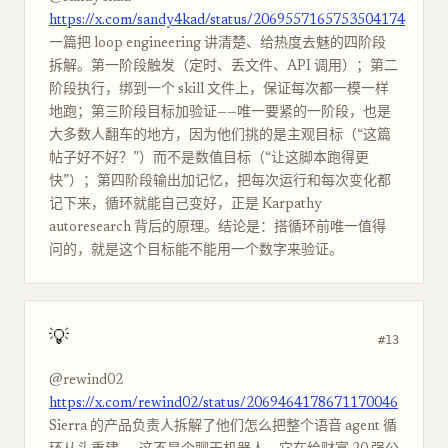
https://x.com/sandy4kad/status/2069557165753504174
一篇把 loop engineering 讲清楚、给热度去魅的四阶段
拆解。第一阶段触发（定时、丢文件、API 调用）；第二
阶段执行，绑到一个 skill 文件上，保证每次都一模一样
地跑；第三阶段目标加验证——唯一要紧的一阶段，也是
大多数人翻车的地方，因为他们挑的是主观目标（“这篇
帖子好不好？”）而不是数值目标（“让这脚本跑得更
快”）；第四阶段输出加记忆，把每次运行和每次变化都
记下来，循环就能自己变好，正是 Karpathy
autoresearch 背后的原理。结论是：搭循环前唯一值得
问的，就是这个目标能不能用一个数字来验证。
💡
#13
@rewind02
https://x.com/rewind02/status/2069464178671170046
Sierra 的产品负责人拆解了他们怎么把整个语音 agent 循