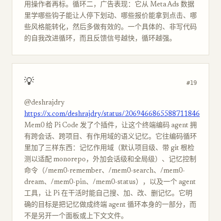
用操作者再标。循环二，广告表现：它从 Meta Ads 数据
里学哪些钩子能让人停下划动、哪些报价能拿到点击、哪
些风格能转化，然后多做有效的。一个具体的、非写代码
的自我改进循环，而且反馈信号越快，循环越强。
💡
#19
@deshrajdry
https://x.com/deshrajdry/status/2069466865588711846
Mem0 给 Pi Code 发了个插件，让这个终端编码 agent 拥
有跨会话、跨项目、有作用域的语义记忆。它往编码循环
里加了三样东西：记忆作用域（默认项目级、带 git 根检
测以适配 monorepo，外加会话级和全局级）、记忆控制
命令（/mem0-remember、/mem0-search、/mem0-
dream、/mem0-pin、/mem0-status），以及一个 agent
工具，让 Pi 在干活时能自己搜、加、改、删记忆。它明
确的目标是把记忆做成终端 agent 循环本身的一部分，而
不是另开一个面板或上下文文件。