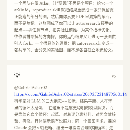
一个团队在做 Atlas，让“复现”不再是个项目：给它一个
arXiv id，reproduce skill 就把结果重建成一张只保留真
正能跑的部分的图，然后向你索要 PDF 里漏掉的东西，
而不是瞎猜。这张图成了你可以让 autoresearch 接手的
起点——挑任意节点、把实验往前推、为某个指标优化、
往作者排除掉的方向探，你的运行结果又汇进同一张图供
别人 fork。一个很具体的愿景：把 autoresearch 变成一
张共享的、会分叉的实验图，而不是各自孤立地追论文。
💡
#5
@GabrielAsher02
https://x.com/GabrielAsher02/status/2069252214879560114
科学家对 LLM 的三大抱怨——幻觉、结果平庸、人在环
里的循环太磨叽——在这里不是靠更聪明的模型解决，而
是靠给它套个循环：起草、对着评分表批判、对照文献核
验、再修。具体演示很有说服力：同一个画图需求，裸的
Claude 会把 y 轴截断、编出一堆看着合理的准确率；走