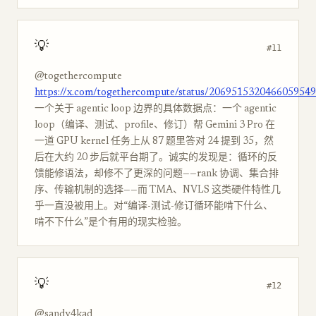
💡
#11
@togethercompute
https://x.com/togethercompute/status/2069515320466059549
一个关于 agentic loop 边界的具体数据点：一个 agentic
loop（编译、测试、profile、修订）帮 Gemini 3 Pro 在
一道 GPU kernel 任务上从 87 题里答对 24 提到 35，然
后在大约 20 步后就平台期了。诚实的发现是：循环的反
馈能修语法，却修不了更深的问题——rank 协调、集合排
序、传输机制的选择——而 TMA、NVLS 这类硬件特性几
乎一直没被用上。对“编译-测试-修订循环能啃下什么、
啃不下什么”是个有用的现实检验。
💡
#12
@sandy4kad