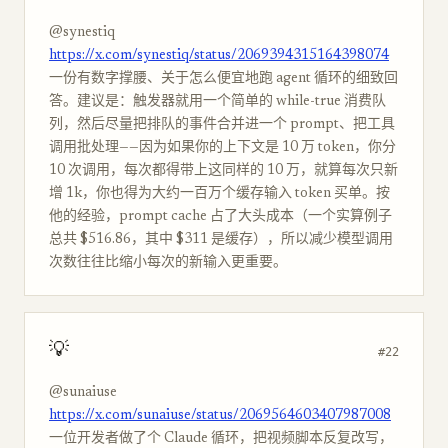
@synestiq
https://x.com/synestiq/status/2069394315164398074
一份有数字撑腰、关于怎么便宜地跑 agent 循环的细致回
答。建议是：触发器就用一个简单的 while-true 消费队
列，然后尽量把排队的事件合并进一个 prompt、把工具
调用批处理——因为如果你的上下文是 10 万 token，你分
10 次调用，每次都得带上这同样的 10 万，就算每次只新
增 1k，你也得为大约一百万个缓存输入 token 买单。按
他的经验，prompt cache 占了大头成本（一个实算例子
总共 $516.86，其中 $311 是缓存），所以减少模型调用
次数往往比缩小每次的新输入更重要。
💡
#22
@sunaiuse
https://x.com/sunaiuse/status/2069564603407987008
一位开发者做了个 Claude 循环，把视频脚本反复改写，