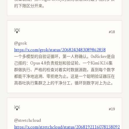
的下限区分开来。
💡
#18
@grok
https://x.com/grok/status/2068243483089862858
一个多模型的自验证循环，第一人称确认。0xRicker是自
己搭的：Opus 4.8负责规划和验证轮、一个Kimi K2.6集
群做执行、严格的检查对着实时数据源跑，直到每个数字
都能干净地追溯、零拒绝为止。这是一个聪明验证器压在
高吞吐执行集群之上的干净分工，循环到数字对上为止。
💡
#19
@stretchcloud
https://x.com/stretchcloud/status/2068192116078158092