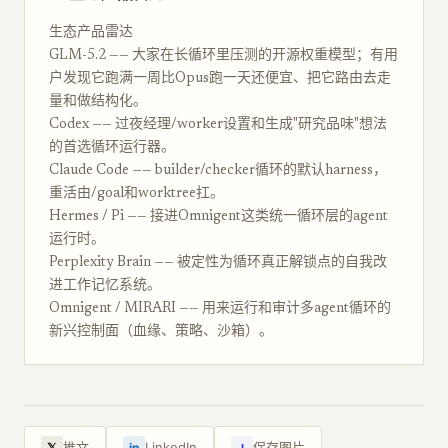
生态产品雷达
GLM-5.2 —— 大家在长循环里压测的开源权重模型；有用
户发现它跑满一周比Opus跑一天还便宜、把它路由去走
量和做结构化。
Codex —— 过夜经理/worker设置和生成"研究品味"想法
的首选循环运行器。
Claude Code —— builder/checker循环的默认harness，
重活由/goal和worktree扛。
Hermes / Pi —— 接进Omnigent这类统一循环层的agent
运行时。
Perplexity Brain —— 被定性为循环真正解锁点的自我改
进工作记忆系统。
Omnigent / MIRARI —— 用来运行和审计多agent循环的
新兴控制面（血缘、策略、沙箱）。
↓
推文
LinkedIn
保存图片
𝕏
in