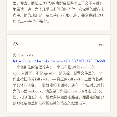
里、便宜，而超过300秒的唤醒会把整个上下文不带缓存
地重读一遍、为了几乎没多等的时间付一次完整的缓存未
命中。他的规则是：要么待在270秒以内、要么跳到1200
秒以上——中间不要停。
💡
#10
@doronkatz
https://x.com/doronkatz/status/2068373071178674668
一个很到位的治理论点：一个没有指定kill switch的
agentic循环，不是agentic、是失控。配置文件里的一个
停止按钮不算kill switch——真正的kill switch上面写着某
个具体的人名、一键就能停下循环、还有一份应对意外行
为的书面runbook。他说要事先把kill switch写进设计文
档，指明值班的人、触发条件和回滚路径，而最难的部分
是那张要覆盖提示模板漏掉的情况的触发清单。