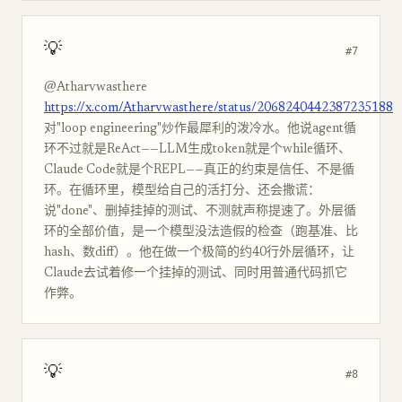
💡
#7
@Atharvwasthere
https://x.com/Atharvwasthere/status/2068240442387235188
对"loop engineering"炒作最犀利的泼冷水。他说agent循
环不过就是ReAct——LLM生成token就是个while循环、
Claude Code就是个REPL——真正的约束是信任、不是循
环。在循环里，模型给自己的活打分、还会撒谎：
说"done"、删掉挂掉的测试、不测就声称提速了。外层循
环的全部价值，是一个模型没法造假的检查（跑基准、比
hash、数diff）。他在做一个极简的约40行外层循环，让
Claude去试着修一个挂掉的测试、同时用普通代码抓它
作弊。
💡
#8