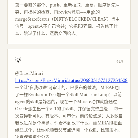
第一要紧的那个、push、重新拉取、重复，顺序是先冲
突、再挂掉的检查、再review意见——用gh的
mergeStateStatus（DIRTY/BLOCKED/CLEAN）当主
信号。agent从不自己合并；它把PR弄绿、报告修了什
么、跳过了什么，然后交回给人。
💡
#14
@EnterMirari
https://x.com/EnterMirari/status/2068331373127934308
一个让"自我改进"可审计的、已发布的做法。MIRARI加
了一棵Evolution Tree加一个Skill Mutation Loop：以前
agent的skill是静态的，现在一个Mutate动作就能通过
Oracle派生出一个v+1的子skill、并保留完整血缘——每一
次变异都可见、有版本、可审计。他的论点是：大多数自
我改进AI是个黑盒、你看不到改了什么，而MIRARI把血
缘显式化，让你能顺着父节点追溯一个skill、比较版本、
决定保留哪个分支。