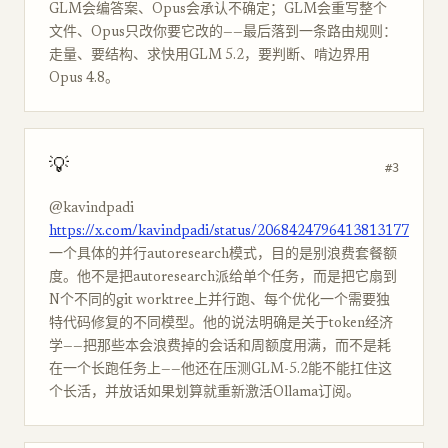
GLM会编答案、Opus会承认不确定；GLM会重写整个
文件、Opus只改你要它改的——最后落到一条路由规则：
走量、要结构、求快用GLM 5.2，要判断、啃边界用
Opus 4.8。
💡
#3
@kavindpadi
https://x.com/kavindpadi/status/2068424796413813177
一个具体的并行autoresearch模式，目的是别浪费套餐额
度。他不是把autoresearch派给单个任务，而是把它扇到
N个不同的git worktree上并行跑、每个优化一个需要独
特代码修复的不同模型。他的说法明确是关于token经济
学——把那些本会浪费掉的会话和周额度用满，而不是耗
在一个长跑任务上——他还在压测GLM-5.2能不能扛住这
个长活，并放话如果划算就重新激活Ollama订阅。