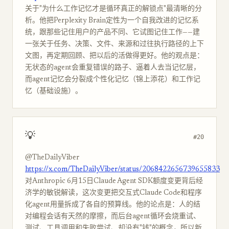
关于"为什么工作记忆才是循环真正的解锁点"最清晰的分
析。他把Perplexity Brain定性为一个自我改进的记忆系
统，跟那些记住用户的产品不同、它试图记住工作——建
一张关于任务、决策、文件、来源和过往执行路径的上下
文图，再定期回顾、把以后的活做得更好。他的观点是：
无状态的agent会重复错误的路子、逼着人去当记忆层，
而agent记忆会分裂成个性化记忆（锦上添花）和工作记
忆（基础设施）。
💡
#20
@TheDailyViber
https://x.com/TheDailyViber/status/2068422656739655833
对Anthropic 6月15日Claude Agent SDK额度变更背后经
济学的敏锐解读，这次变更把交互式Claude Code和程序
化agent用量拆成了各自的预算线。他的论点是：人的结
对编程会话有天然的摩擦，而后台agent循环会烧重试、
测试、工具调用和失败尝试、却没有"钱"的概念，所以新