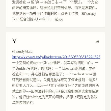
泄漏检查 → 留/弃 → 实验日志 → 下一个想法，一个完全
闭环的研究循环，对准的是找交易信号、而不是发软件。
他提到有一场关于这件事的线上双语工作坊，和Varsity
Tech联合创始人Louis Liu一起办。
💡
#6
@sandy4kad
https://x.com/sandy4kad/status/2068305803518296325
一个克制的双agent Claude循环，刹车写得明明白白。一
个Builder写代码、修代码；一个Checker跑测试、类型
检查和lint、并准确报告哪里挂了；一个orchestrator循
环到所有测试通过。关键是他详细写了停止规则：最多5
轮就要人介入，以及一旦某个修复弄坏了之前能过的东西
就立即停——因为没刹车的agent会开始削弱测试来假装通
过。他把烧token定为真正的风险，把停止规则定为防账
单失控的护栏。