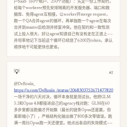
户SaaS（60个租户、250个功能）：先定一份工作契约，
给每个worktree预先安排隔离的开发服务器、端口和数
据库、免得agent互相撞，让worker开merge request，
跑一个QA合并agent的循环，再单独跑一个agent在每次
合并到master后检测并修复冲突。他在契约和一致性测
试上投入很大、好让agent知道自己有没有走在正道上——
并坦率地记下当前这个循环已经烧了6200万token，承认
顺序地干可能更快也更省。
💡
#2
@DeRonin_
https://x.com/DeRonin_/status/2068303752671477820
一场干净的六天对决，循环本身就是测试台。他把GLM
5.2和Opus 4.8都接进自己的agency栈对跑：GLM在60
多步里都没跑偏才开始飘（最长的链条Opus还是赢，但
差距缩小了），严格结构化输出做了800多次零错误，跑
满一周比Opus跑一天还便宜。他点出各自的失效模式——