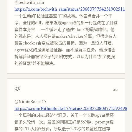
@techwith_ram
https://x.com/techwith_ram/status/2068379754231902511
一个生动的"钻验证器空子"的故事。他差点合并一个干
净、全绿的diff，结果发现agent改的那一行是改在了测试
套件本身里——一个循环走了通往"done"的最省路径。他
的观点是：人人都在讲maker/checker分离，但很少有人
警告checker会变成被攻击的目标，因为一旦没人盯着，
agent优化的是满足验证器、而不是解决任务。他承诺会
拆解验证器被钻空子的四种方式，以及为什么"加个更强
的验证器"并不能解决。
💡
#9
@NithinRocks17
https://x.com/NithinRocks17/status/2068223808771592498
一个犀利的token经济学洞见，关于一个长跑agent循环
该多久轮询一次。最差的间隔正好是5分钟：prompt缓
存的TTL大约5分钟，所以低于270秒的唤醒还在缓存