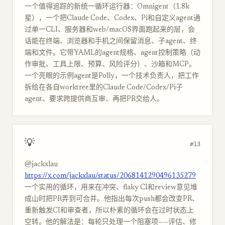
一个值得追踪的新统一循环运行器：Omnigent（1.8k
星），一个把Claude Code、Codex、Pi和自定义agent通
过单一CLI、服务器和web/macOS界面跑起来的层，会
话能在终端、浏览器和手机之间保留消息、子agent、终
端和文件。它带YAML的agent规格、agent控制策略（动
作审批、工具上限、预算、风险评分）、沙箱和MCP。
一个亮眼的示例agent是Polly，一个技术负责人，把工作
拆给在各自worktree里的Claude Code/Codex/Pi子
agent、要求跨提供商互审、再把PR交给人。
💡
#13
@jackxlau
https://x.com/jackxlau/status/2068141290496135279
一个实用的循环，用来在冲突、flaky CI和review意见堆
成山时把PR弄到可合并。他指出每次push都会改变PR、
重新触发CI和审查者，所以朴素的循环会在过时状态上
空转。他的解法是：每轮只处理一个阻塞项——评估、修