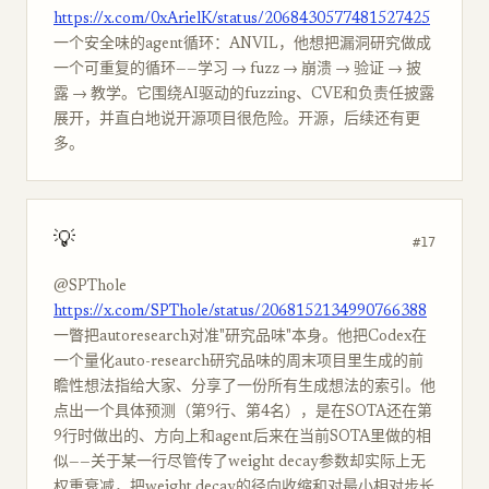
https://x.com/0xArielK/status/2068430577481527425
一个安全味的agent循环：ANVIL，他想把漏洞研究做成
一个可重复的循环——学习 → fuzz → 崩溃 → 验证 → 披
露 → 教学。它围绕AI驱动的fuzzing、CVE和负责任披露
展开，并直白地说开源项目很危险。开源，后续还有更
多。
💡
#17
@SPThole
https://x.com/SPThole/status/2068152134990766388
一瞥把autoresearch对准"研究品味"本身。他把Codex在
一个量化auto-research研究品味的周末项目里生成的前
瞻性想法指给大家、分享了一份所有生成想法的索引。他
点出一个具体预测（第9行、第4名），是在SOTA还在第
9行时做出的、方向上和agent后来在当前SOTA里做的相
似——关于某一行尽管传了weight decay参数却实际上无
权重衰减，把weight decay的径向收缩和对最小相对步长