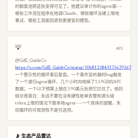
的额度池把这些变得可见了。他建议审计你的agent面——
哪些工作流在程序化地调Claude、哪些循环没硬上限地
重试、哪些工具能回退到更便宜的模型。
💡
#21
@GdE_GuideCo
https://x.com/GdE_GuideCo/status/2068122843175629267
一个警示性的循环事后复盘。一个事件监听器的bug触发
了一个递归agent循环、几个小时内啃掉了13.9GB的API
数据；一个GCP预算上限在3.90美元处把它拦住了。他的
结论很直白：永远不要在没有硬性账单告警和源头级
token上限的情况下跑本地agent——一个具体的提醒，失
控循环的可观测性不是可选项。
📡 生态产品雷达