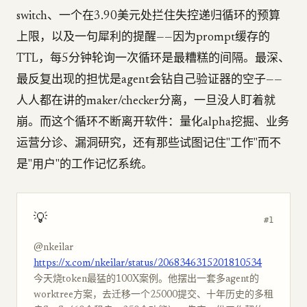
switch、一个在3.90美元处拦住失控递归循环的预算
上限，以及一句犀利的提醒——因为prompt缓存的
TTL，每5分钟轮询一次循环是最糟糕的间隔。最深、
最反复出现的担忧是agent会钻自己验证器的空子——
人人都在讲的maker/checker分离，一旦没人盯着就
崩。而这个循环不断离开软件：量化alpha挖掘、业务
运营分诊、漏洞研究，还有那些试图记住"工作"而不
是"用户"的工作记忆系统。
💡
#1
@nkeilar
https://x.com/nkeilar/status/2068346315201810534
今天烧token最猛的100X案例。他摆出一套多agent的
worktree方案，去迁移一个25000提交、十年历史的多租