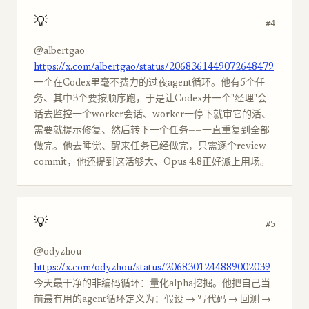
💡
#4
@albertgao
https://x.com/albertgao/status/2068361449072648479
一个在Codex里毫不费力的过夜agent循环。他有5个任
务、其中3个要按顺序跑，于是让Codex开一个"经理"会
话去监控一个worker会话、worker一停下就审它的活、
需要就提示修复、然后转下一个任务——一直重复到全部
做完。他去睡觉、醒来任务已经做完，只需逐个review
commit，他还提到这活够大、Opus 4.8正好派上用场。
💡
#5
@odyzhou
https://x.com/odyzhou/status/2068301244889002039
今天最干净的非编码循环：量化alpha挖掘。他把自己当
前最有用的agent循环定义为：假设 → 写代码 → 回测 →