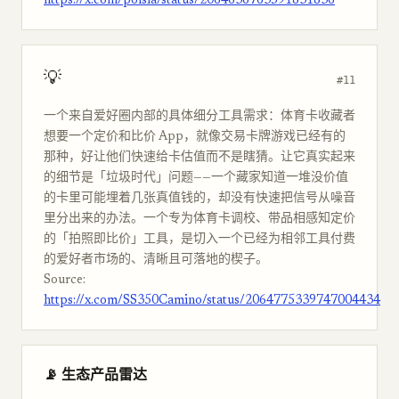
https://x.com/polsia/status/2064636763591831836
💡
#11
一个来自爱好圈内部的具体细分工具需求：体育卡收藏者
想要一个定价和比价 App，就像交易卡牌游戏已经有的
那种，好让他们快速给卡估值而不是瞎猜。让它真实起来
的细节是「垃圾时代」问题——一个藏家知道一堆没价值
的卡里可能埋着几张真值钱的，却没有快速把信号从噪音
里分出来的办法。一个专为体育卡调校、带品相感知定价
的「拍照即比价」工具，是切入一个已经为相邻工具付费
的爱好者市场的、清晰且可落地的楔子。
Source:
https://x.com/SS350Camino/status/2064775339747004434
📡 生态产品雷达