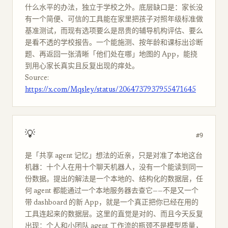
什么水平的办法，独立于学校之外。底层缺口是：家长没
有一个简便、可信的工具能在家里把孩子对照年级标准做
基准测试，而现有选项要么是昂贵的辅导机构评估、要么
是看不透的学校报告。一个能施测、按年龄和课标出诊断
题、再返回一张清晰「他们处在哪」地图的 App，能挠
到用心家长真实且反复出现的痒处。
Source:
https://x.com/Mqsley/status/2064737937955471645
💡
#9
是「共享 agent 记忆」想法的近亲，只是对准了本地这台
机器：十个人在用十个聊天机器人，没有一个能读到同一
份数据。提出的解法是一个本地的、结构化的数据层，任
何 agent 都能通过一个本地服务器去查它——不是又一个
带 dashboard 的新 App，就是一个真正把你已经在用的
工具连起来的数据层。这里的直觉是对的、而且今天反复
出现：个人和小团队 agent 工作流的瓶颈不是模型质量，