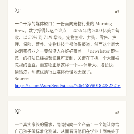
💡
#7
一个干净的媒体缺口：一份面向宠物行业的 Morning
Brew。数字撑得起这个论点——2026 年约 3000 亿美金营
收、以 5.9% 到 7.1% 增长，宠物创业、并购、零售、护
理、保险、营养、宠物科技全都值得报道，然而这个最大
的消费行业之一竟然没人在好好覆盖。「newsletter 即生
意」的打法已经被验证且可复制，关键在于挑一个大而被
忽视的垂直，而宠物正是这样一个——体量大、增长快、
情感浓，却被优质行业媒体奇怪地无视了。
Source:
https://x.com/AstroSend/status/2064589801823822216
💡
#8
一个真实家长的需求，隐隐指向一个产品：一个能让你给
自己孩子做标准化测试、从而看清他们在学业上到底处于