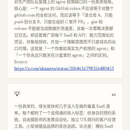
对生产团队反复撞上的 agent 权限缺口的一份具体规格。
核心是：一个 agent 的 GitHub token 不应该等于对整个
github.com 的全权访问，而应该等于「读仓库 A、只能
push 到分支 B、只能在组织 C 里开 PR」，gist 和
release 不能被当成数据外泄通道，且每一次策略决策都
记日志。把这套推广到每个 SaaS 和 API：能力范围化的
凭证、对象级授权、外加一个理解意图而不只是域名的出
口代理。这就是「一个你敢给真实生产权限的 agent」和
「一个你永远只敢关在沙盒里的 agent」之间的区别。
Source:
https://x.com/akaasten/status/2064616798356480453
💡
#4
一份具体的、增长很快却几乎没人在做的垂直 SaaS 清
单，每个都附了一个说得通的收入标签：纹身店的预约系
统、自由摄影师的发票自动化、独立 UX 顾问的客户反馈
工具、小型保健品品牌的库存追踪。论点是：横向 SaaS