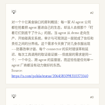
💡
#2
对一个十亿美金缺口的犀利概括：每一家 AI agent 公司
都在抢着把 agent 塞进自己的生态，却没人去搭那个「盯
着它们到底干了什么」的层。当 agent 从 demo 走向生
产、开始碰真实系统，审计与可观测这一层就成了信任和
责任之间的分界线。这个需求今天换了好几身衣服出现
——防篡改审计链、每个 connector 的实时错误率和延
迟、每次工具调用的取证级证据——但底层的需求是同一
个：一个中立、跨 agent 的监督层，而这恰恰是任何单一
agent 厂商都没有动力做好的东西。
Source:
https://x.com/polsia/status/2064585098310373560
💡
#3