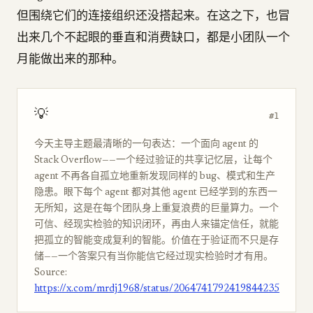
但围绕它们的连接组织还没搭起来。在这之下，也冒
出来几个不起眼的垂直和消费缺口，都是小团队一个
月能做出来的那种。
💡
#1
今天主导主题最清晰的一句表达：一个面向 agent 的
Stack Overflow——一个经过验证的共享记忆层，让每个
agent 不再各自孤立地重新发现同样的 bug、模式和生产
隐患。眼下每个 agent 都对其他 agent 已经学到的东西一
无所知，这是在每个团队身上重复浪费的巨量算力。一个
可信、经现实检验的知识闭环，再由人来锚定信任，就能
把孤立的智能变成复利的智能。价值在于验证而不只是存
储——一个答案只有当你能信它经过现实检验时才有用。
Source:
https://x.com/mrdj1968/status/2064741792419844235