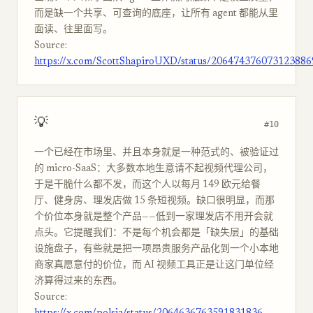
而是缺一个共享、可查询的底座，让所有 agent 都能从里
面读、往里面写。
Source:
https://x.com/ScottShapiroUXD/status/206474376073123886
💡
#10
一个已经在市场里、并且本身就是一种范式的、被验证过
的 micro-SaaS：大多数本地生意请不起视频代理公司，
于是干脆什么都不发，而这个人以每月 149 欧元给餐
厅、健身房、理发店做 15 条短视频。缺口很明显，而那
个价位本身就是整个产品——低到一家理发店不用开会就
点头。它提醒我们：不是每个机会都是「缺失层」的基础
设施盘子，有些就是把一项昂贵服务产品化到一个小本地
商家真愿意付的价位，而 AI 视频工具正是让这门单位经
济算得过来的东西。
Source: