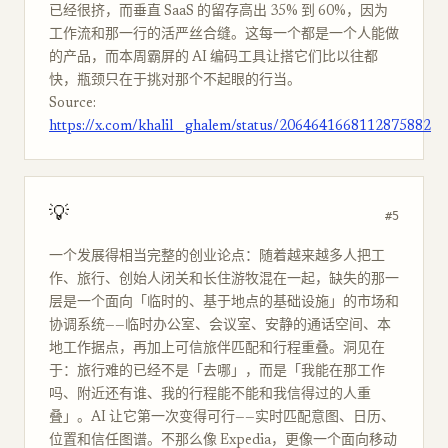
已经很挤，而垂直 SaaS 的留存高出 35% 到 60%，因为
工作流和那一行的活严丝合缝。这每一个都是一个人能做
的产品，而本周霸屏的 AI 编码工具让搭它们比以往都
快，瓶颈只在于挑对那个不起眼的行当。
Source:
https://x.com/khalil__ghalem/status/2064641668112875882
💡
#5
一个发展得相当完整的创业论点：随着越来越多人把工
作、旅行、创始人闭关和长住游牧混在一起，缺失的那一
层是一个面向「临时的、基于地点的基础设施」的市场和
协调系统——临时办公室、会议室、安静的通话空间、本
地工作据点，再加上可信旅伴匹配和行程重叠。洞见在
于：旅行难的已经不是「去哪」，而是「我能在那工作
吗、附近还有谁、我的行程能不能和我信得过的人重
叠」。AI 让它第一次变得可行——实时匹配意图、日历、
位置和信任图谱。不那么像 Expedia，更像一个面向移动