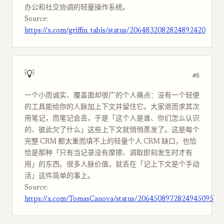
办公和社交协调的轻量操作系统。
Source:
https://x.com/griffin_tabis/status/2064832082824892420
💡
#6
一个小而诚实、覆盖面却很广的个人痛点：没有一个轻便
的工具能给你的人脉加上下文并留住它。大家退而求其次
用笔记，而笔记会丢，于是「这个人是谁、你们怎么认识
的、彼此欠了什么」这些上下文就悄悄蒸发了。这是每个
完整 CRM 都太重而填不上的轻量个人 CRM 缺口，也恰
恰是那种「只有当记录没有摩擦、调取即刻发生时才有
用」的东西。很多人脉价值，就丢在「记上下文是个手动
活」这件简单的事上。
Source:
https://x.com/TomasCanova/status/2064508972824945095