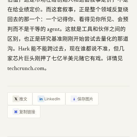
估值，这是市场在给创始人和这套叙事定价，不是
在给业绩定价。而这套叙事，正是整个领域反复绕
回去的那一个：一个记得你、看得见你所见、会预
判而不是干等的 agent。这就是工具和伙伴之间的
区别，也正是研究基准刚刚开始尝试去量化的那道
沟。Hark 能不能跨过去，现在谁都说不准，但几
家芯片巨头刚押了七亿半美元赌它有戏。详情见
techcrunch.com。
↓
推文
LinkedIn
保存图片
𝕏
in
复制链接
⌘