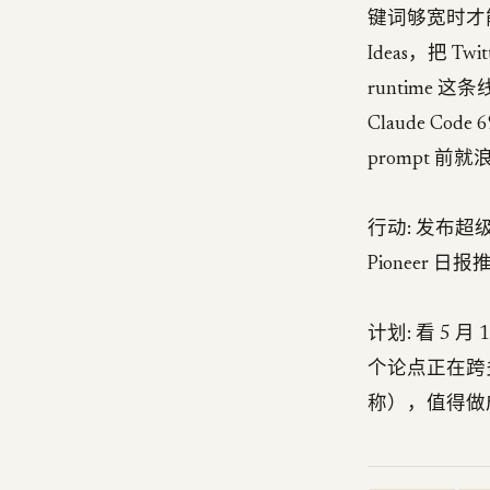
键词够宽时才能拉
Ideas，把 
runtime 这
Claude Cod
prompt 前
行动: 发布超级用
Pioneer 
计划: 看 5 月 
个论点正在跨多个
称），值得做