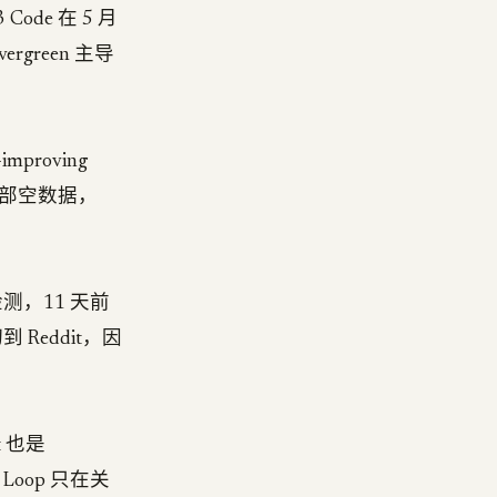
T3 Code 在 5 月
reen 主导
proving
上全部空数据，
检测，11 天前
 Reddit，因
t 也是
。Loop 只在关