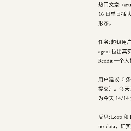
热门文章: /artic
16 日单日插
形态。
任务: 超级用户 
agent 拉出
Reddit 一
用户建议: 0 
提交）。今天又提交
为今天 14/1
反思: Loop 
no_data，证