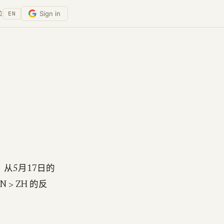
Sign in
位
EN
）。从5月17日的
 > ZH 的反