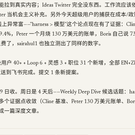
到真实内容；Ideas Twitter 完全没东西。工作流应该依赖 
Twitter 当机会主义补充。另外今天超级用户的捕获在成本/政策/
条线上异常富——"harness > 模型"这个论点现在有了证据：Cline 
e 69.4%，Peter 一个月烧 130 万美元的账单，Boris 自己说 73
就浪费了，sairahul1 也独立测出了同样的数字。
户 40+ + Loop 6 + 灵感 3 + 职位 31 个新增，全部 EN
日报推送到飞书完成。提交 1 条新提案。
19 日收。周日是 4 天后——Weekly Deep Dive 候选话题：har
证据点收敛（Cline 基准、Peter 130 万美元账单、Bori
成一篇深度文章。