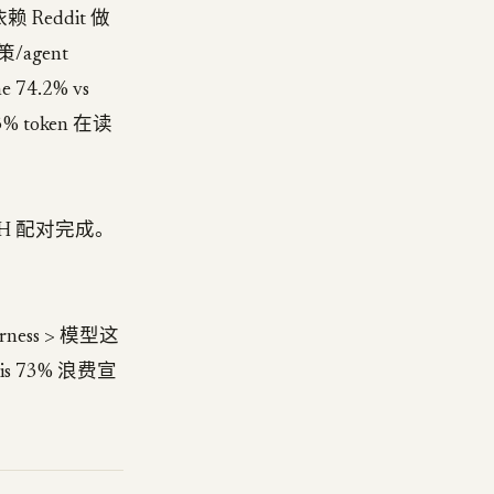
Reddit 做
agent
74.2% vs
% token 在读
+ZH 配对完成。
ness > 模型这
s 73% 浪费宣