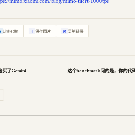
tps://mimo.xiaomi.com/blog/mimo-tilert-1000tps
↓
LinkedIn
保存图片
复制链接
n
⌘
了Gemini