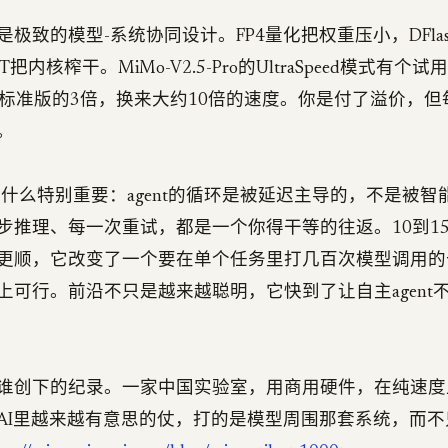
极致的模型-系统协同设计。FP4量化把权重压小，DFla
RT把内核榨干。MiMo-V2.5-Pro的UltraSpeed模式有个
是标准版的3倍，换来大约10倍的速度。你是付了溢价，
。
说为什么特别重要：agent的循环是被延迟主导的，不是被
步推理、每一次重试，都是一个你得干等的往返。10到1
更顺，它改变了一个要在单个任务里打几百次模型调用的长程
上可行。前沿不只是越来越聪明，它快到了让自主agent
谁创下的纪录。一家中国实验室，用商用硬件，在纯速度
AI里越来越有意思的仗，打的是模型周围那套系统，而不