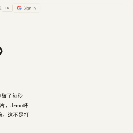
Sign in
位
EN
秒
突破了每秒
片，demo峰
15倍。这不是打