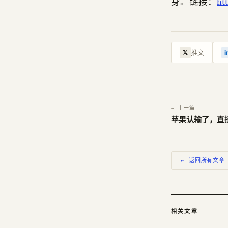
身。链接：
ht
推文
𝕏
i
← 上一篇
苹果认输了，直接买
← 返回所有文章
相关文章