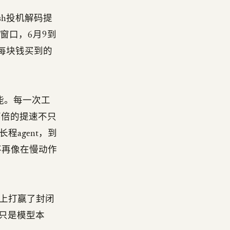
sh投机解码提
试用窗口，6月9到
但每块钱买到的
智能。每一次工
5倍的提速不只
agent，到
不再像在慢动作
上打赢了封闭
只是模型本