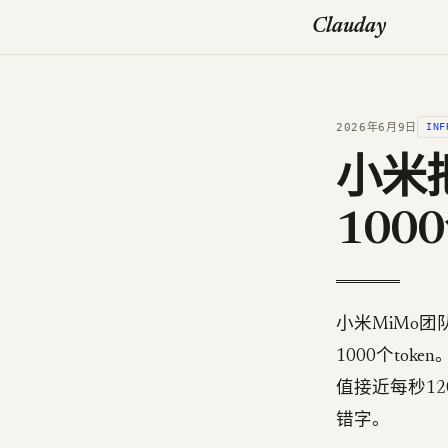
Clauday
2026年6月9日
INF
小米
1000
小米MiMo团
1000个to
值接近每秒120
错字。