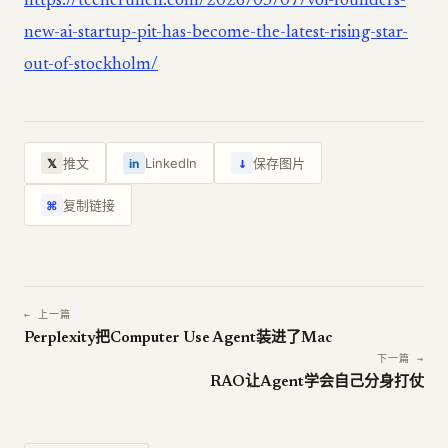
https://techcrunch.com/2026/05/07/voi-founders-
new-ai-startup-pit-has-become-the-latest-rising-star-
out-of-stockholm/
↓
推文
LinkedIn
保存图片
𝕏
in
复制链接
⌘
← 上一篇
Perplexity把Computer Use Agent装进了Mac
下一篇 →
RAO让Agent学会自己分身打仗