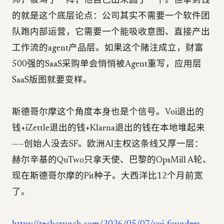
师，被骂了一阵，他自己出来圆了一下。但拿到钱
的就是这个底层论点：公司其实不需要一个软件团
队跑内部运营，它需要一个能吸收意图、直接产出
工作流的agent产品层。如果这个赌注成立，财富
500强的SaaS采购单会悄悄被Agent重写，应用层
SaaS版图就要变样。
斯德哥尔摩这个角度本身也是个信号。Voi退出的
钱+iZettle退出的钱+Klarna退出的钱在本地堆起来
——创始人没去SF。欧洲AI主权这条线又厚一层：
赫尔辛基的QuTwo只拿天使、巴黎的OpsMill A轮、
现在斯德哥尔摩的Pit种子。大西洋比12个月前宽
了。