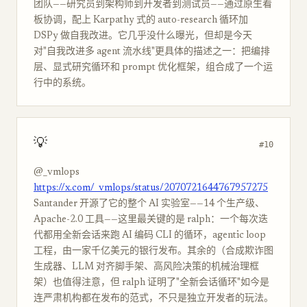
团队——研究员到架构师到开发者到测试员——通过原生看
板协调，配上 Karpathy 式的 auto-research 循环加
DSPy 做自我改进。它几乎没什么曝光，但却是今天
对"自我改进多 agent 流水线"更具体的描述之一：把编排
层、显式研究循环和 prompt 优化框架，组合成了一个运
行中的系统。
💡
#10
@_vmlops
https://x.com/_vmlops/status/2070721644767957275
Santander 开源了它的整个 AI 实验室——14 个生产级、
Apache-2.0 工具——这里最关键的是 ralph：一个每次迭
代都用全新会话来跑 AI 编码 CLI 的循环，agentic loop
工程，由一家千亿美元的银行发布。其余的（合成欺诈图
生成器、LLM 对齐脚手架、高风险决策的机械治理框
架）也值得注意，但 ralph 证明了"全新会话循环"如今是
连严肃机构都在发布的范式，不只是独立开发者的玩法。