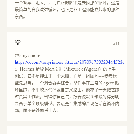
一个答案、走人），而真正的解锁是去搭那个循环。这是
最简单的自我改进循环，也正是非工程师能立起来的那种
东西。
💡
#14
@tonysimons_
https://x.com/tonysimons_/status/2070967383284445226
对 Hermes 新版 MoA 2.0（Mixture of Agents）的上手
测试：它不是押注于一个大脑，而是一组顾问——参考模
型先思考，一个聚合器再综合，整件事在正常的 agent 循
环里跑，不用胶水代码或自定义路由。他花了一天把它跑
过真实工作流，省得你自己试，报告说默认预设的得分明
显高于单个顶级模型。要点是：集成综合现在活在循环内
部，而不是外面拼上去。