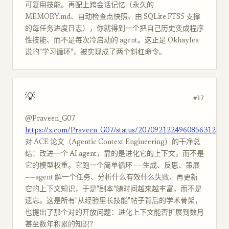
可复用技能。再配上跨会话记忆（永久的
MEMORY.md、自动检查点快照、由 SQLite FTS5 支撑
的每任务进度日志），你就得到一个把自己历史变成程序
性技能、而不是每次冷启动的 agent。这正是 OkhayIea
说的"学习循环"，被实现成了两个斜杠命令。
💡
#17
@Praveen_G07
https://x.com/Praveen_G07/status/2070921224960856312
对 ACE 论文（Agentic Context Engineering）的干净总
结：改进一个 AI agent，靠的是进化它的上下文，而不是
它的模型权重。它跑一个简单循环——生成、反思、策展
——agent 解一个任务、分析什么有效什么失败、再更新
它的上下文知识，于是"剧本"随时间越来越丰富，而不是
遗忘。这是所有"从经验里长技能"帖子背后的学术骨架，
也提出了那个对的开放问题：进化上下文能否扩展到数月
甚至数年积累的知识？