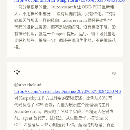
https://x.com/zhaoran_wang/status/2070965528978457030
一句分量很足的话："autoresearch 让 ODE/PDE 重新伟
大，不用神经那部分——没有反向传播，只有进化。"它指
向和天气那条一样的转向：autoresearch 循环是对科学
代码的进化式搜索，而不是微调练习。没有梯度下降、没
有神经代理，就是一个 agent 提出、运行、留下可测量地
变好的那些。提醒一句：循环是通用优化器，不是编码花
招。
💡
#3
@stretchcloud
https://x.com/stretchcloud/status/2070965390084030743
对 Karpathy 工作方式转变的清晰复述：比例从 80% 写
代码翻成了 80% 委派，而他为展示这个原理做的工具
AutoResearch，两天跑了 700 个实验，全程无人在键盘
前。agent 改代码、试想法、从失败里学，把"time to
GPT-2"基准从 2.02 小时压到 1.80。落地的判断是：真正