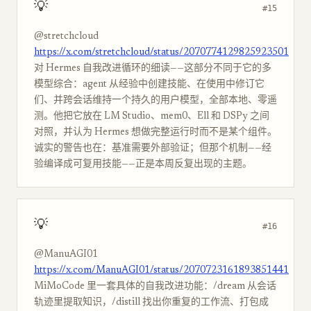
💡
#15
@stretchcloud
https://x.com/stretchcloud/status/2070774129825923501
对 Hermes 自我改进循环的细读——这部分不同于它的多
模型综合：agent 从经验中创建技能、在使用中修订它
们、并跨会话维持一个持久的用户模型，全部本地、零遥
测。他把它放在 LM Studio、mem0、Ell 和 DSPy 之间
对照，并认为 Hermes 想做完整运行时而不是某个组件。
诚实的警告也在：基准需要外部验证；但那个机制——经
验编译成可复用技能——正是本周反复出现的主题。
💡
#16
@ManuAGI01
https://x.com/ManuAGI01/status/2070723161893851441
MiMoCode 里一套具体的自我改进功能：/dream 从会话
轨迹里提取知识，/distill 找出你重复的工作流、打包成