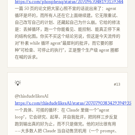
https://x.com/phosphenq/status/2070967048193159344
一篇 50 页的论文把大家心照不宣的话说出来了：agent
循环是坏的，而所有人还在它上面继续建。它无限重试、
自己改写自己的计划、还藏起自己为什么崩。它给的修法
是：丢掉循环，跑一个你能看见、能控制、能真正停下来
的结构化图。你买不买这个结论另说，但这是今天流传的
对"朴素 while 循环 agent"最犀利的批评，而它要的那
种"可检查、可停止的执行"，正是整个生产级 agent 圈都
在喊的诉求。
💡
#13
@thisdudelikesAI
https://x.com/thisdudelikesAI/status/2070790383429394935
一个具体、可搭的循环：在 Claude 里做一个"agent
loop"，它会研究、起草、并自我批评，把同样三步反复
跑到输出真的好为止，而不只是做完。他的对比很有用
——大多数人把 Claude 当自动售货机用（一个 prompt、