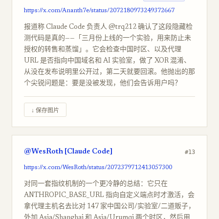
https://x.com/Ananth7e/status/2072180973249372667
报道称 Claude Code 负责人 @trq212 确认了这段隐藏检
测代码是真的——「三月份上线的一个实验，用来防止未
授权的转售和蒸馏」。它会检查中国时区、以及代理
URL 是否指向中国域名和 AI 实验室，做了 XOR 混淆、
从没在发布说明里公开过，第二天就要回滚。他抛出的那
个尖锐问题是：要是没被发现，他们会告诉用户吗？
↓ 保存图片
@WesRoth [Claude Code]
#13
https://x.com/WesRoth/status/2072379712413057300
对同一套指纹机制的一个更冷静的总结：它只在
ANTHROPIC_BASE_URL 指向自定义端点时才激活，会
拿代理主机名去比对 147 家中国公司/实验室/二道贩子，
外加 Asia/Shanghai 和 Asia/Urumqi 两个时区，然后用