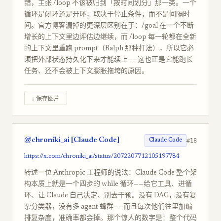
错，主张 /loop 不该被归到「按时间划分」那一类。一个
循环是闭环还是开环，取决于停止条件，而不是间隔时
间。官方博客漏掉的更深层区别在于：/goal 在一个不断
增长的上下文里边评估边继续，而 /loop 每一轮都在全新
的上下文里重跑 prompt（Ralph 那种打法），所以它必
须把外部状态持久化下来才能续上——这也正是它能跑长
任务、还不会被上下文膨胀拖垮的原因。
↓ 保存图片
@chroniki_ai [Claude Code]
#18
Claude Code
https://x.com/chroniki_ai/status/2072207712105197784
转述一位 Anthropic 工程师的说法：Claude Code 整个架
构本质上就是一个四步的 while 循环——给它工具、进循
环、让 Claude 自己决定、别去干预。没有 DAG，没有复
杂分类器，没有多 agent 蜂群——而且每次他们往里加编
排复杂度，准确率都会掉。那个惊人的数字是：整个代码