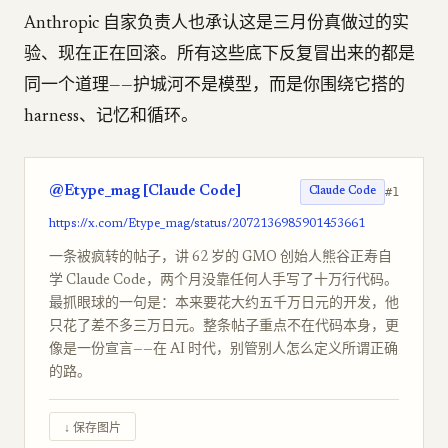
Anthropic 自家负责人也承认这是三月份真做过的实
验、现在正在回滚。所有这些底下反复冒出来的都是
同一个道理——护城河不是模型，而是你围绕它搭的
harness、记忆和循环。
@Etype_mag [Claude Code]
#1
Claude Code
https://x.com/Etype_mag/status/2072136985901453661
一条被疯转的帖子，讲 62 岁的 GMO 创始人熊谷正寿自
学 Claude Code，两个月没靠任何人手写了十万行代码。
最抓眼球的一句是：本来要花大约五千万日元的开发，他
只花了差不多三万日元。整条帖子重点不在代码本身，更
像是一份宣言——在 AI 时代，别管别人怎么定义所谓正确
的路。
↓ 保存图片