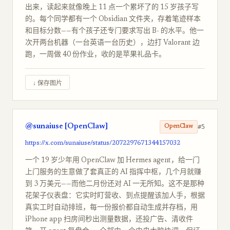
出来，读起来就像晚上 11 点一个累坏了的 15 岁孩子写
的。每个同学都有一个 Obsidian 文件夹，存着笔迹样本
和目标分数——有个孩子还专门要求写出 B- 的水平。他一
次开两台机器（一台英语一台历史），边打 Valorant 边
跑，一周做 40 份作业，收的是苹果礼品卡。
↓ 保存图片
@sunaiuse [OpenClaw]
#5
OpenClaw
https://x.com/sunaiuse/status/2072297671344157032
一个 19 岁少年用 OpenClaw 加 Hermes agent，给一门
上门服务的生意做了套真正的 AI 指挥中枢，几个月就赚
到 3 万美元——而他二月份还对 AI 一无所知。这不是那种
花架子仪表盘：它实时盯营收、到点提醒该加人手，根据
真实工时自动排班，每一份报价都自动生成并存档，用
iPhone app 扫房间秒出测量数据，还投广告、清收件