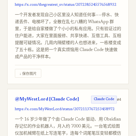
https://x.com/thegreatest_sv/status/2072385245576568932
一个开发者发现自己小区里没人知道任何事——停水、快
递丢件、电梯坏了，全散在乱七八糟的 WhatsApp 群
里，于是给自家楼做了个小小的私有应用。只有验证过的
住户能进，大家在里面报修、共享快递、互借工具、互相
提醒可疑情况。几周内隔壁楼的人也想进来，一栋楼变成
了五十栋。这是把一个真实烦恼用 Claude Code 快速做
成产品的干净样本。
↓ 保存图片
@MyWestLord [Claude Code]
#4
Claude Code
https://x.com/MyWestLord/status/2072113767253458972
一个 16 岁少年做了个由 Claude Code 驱动、用 Obsidian
存记忆的作业机器人，月入约 7000 美元。一台笔式绘图
仪加机械臂在纸上写连笔字，连每个词尾笔压变轻都模仿