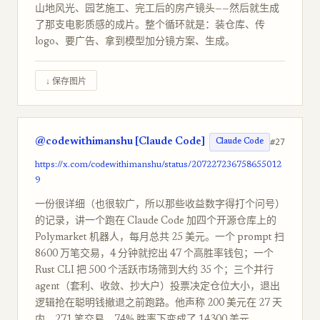
山地风光、园艺施工、完工后的房产镜头——然后就生成
了那支电影质感的成片。整个循环就是：装仓库、传
logo、要广告、拿到模型加分镜方案、生成。
↓ 保存图片
@codewithimanshu [Claude Code]
#27
Claude Code
https://x.com/codewithimanshu/status/207227236758655012
9
一份很详细（也很软广，所以那些收益数字得打个问号）
的记录，讲一个跑在 Claude Code 加四个开源仓库上的
Polymarket 机器人，每月总共 25 美元。一个 prompt 扫
8600 万笔交易，4 分钟就挖出 47 个高胜率钱包；一个
Rust CLI 把 500 个活跃市场筛到大约 35 个；三个并行
agent（套利、收敛、抄大户）投票决定仓位大小，退出
逻辑抢在聪明钱撤退之前跑路。他声称 200 美元在 27 天