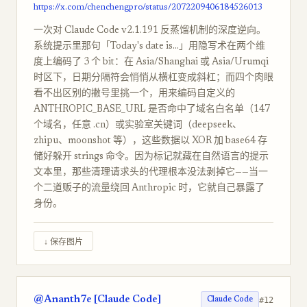
https://x.com/chenchengpro/status/2072209406184526013
一次对 Claude Code v2.1.191 反蒸馏机制的深度逆向。
系统提示里那句「Today's date is...」用隐写术在两个维
度上编码了 3 个 bit：在 Asia/Shanghai 或 Asia/Urumqi
时区下，日期分隔符会悄悄从横杠变成斜杠；而四个肉眼
看不出区别的撇号里挑一个，用来编码自定义的
ANTHROPIC_BASE_URL 是否命中了域名白名单（147
个域名，任意 .cn）或实验室关键词（deepseek、
zhipu、moonshot 等），这些数据以 XOR 加 base64 存
储好躲开 strings 命令。因为标记就藏在自然语言的提示
文本里，那些清理请求头的代理根本没法剥掉它——当一
个二道贩子的流量绕回 Anthropic 时，它就自己暴露了
身份。
↓ 保存图片
@Ananth7e [Claude Code]
#12
Claude Code