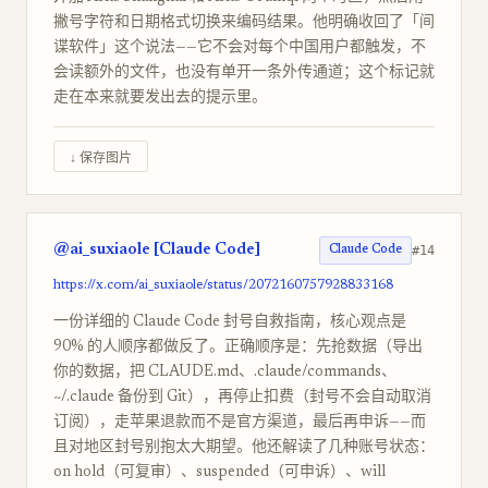
撇号字符和日期格式切换来编码结果。他明确收回了「间
谍软件」这个说法——它不会对每个中国用户都触发，不
会读额外的文件，也没有单开一条外传通道；这个标记就
走在本来就要发出去的提示里。
↓ 保存图片
@ai_suxiaole [Claude Code]
#14
Claude Code
https://x.com/ai_suxiaole/status/2072160757928833168
一份详细的 Claude Code 封号自救指南，核心观点是
90% 的人顺序都做反了。正确顺序是：先抢数据（导出
你的数据，把 CLAUDE.md、.claude/commands、
~/.claude 备份到 Git），再停止扣费（封号不会自动取消
订阅），走苹果退款而不是官方渠道，最后再申诉——而
且对地区封号别抱太大期望。他还解读了几种账号状态：
on hold（可复审）、suspended（可申诉）、will