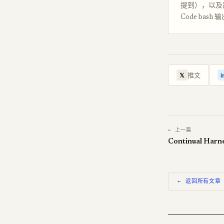
提到），以及那对
Code bas
推文
𝕏
i
← 上一篇
← 返回所有文章