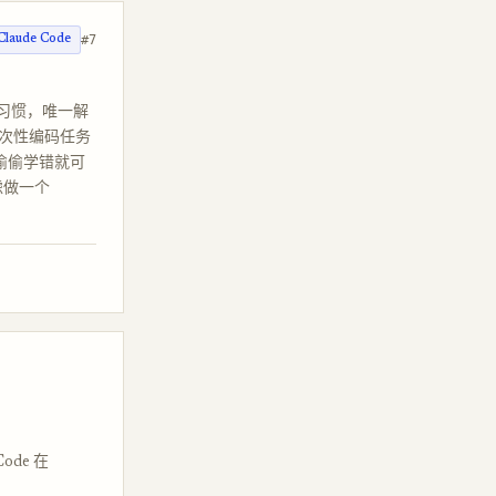
#7
Claude Code
个怪习惯，唯一解
事对一次性编码任务
偷偷学错就可
虑做一个
ode 在