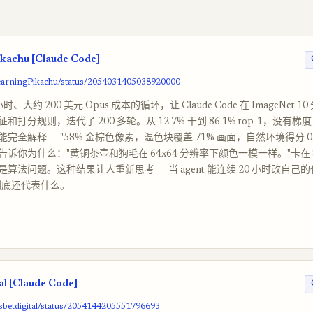
kachu [Claude Code]
learningPikachu/status/2054031405038920000
时、大约 200 美元 Opus 成本的循环，让 Claude Code 在 ImageNet 
打分规则，迭代了 200 多轮。从 12.7% 干到 86.1% top-1，没有
完全解释——"58% 金棕色像素，温色块覆盖 71% 画面，自然环境得分 0.
诉你为什么："黄铜茶壶和狗毛在 64x64 分辨率下颜色一模一样。"卡在 
算法问题。这种结果让人重新思考——当 agent 能连续 20 小时改自己的
到底还代表什么。
al [Claude Code]
llsbetdigital/status/2054144205551796693