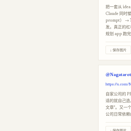
把一套从 ide
Claude 同时
prompt） →
发。真正的杠杆
规划 app 
↓ 保存图片
@Nagatarota
https://x.com/
自家公司的 PR 
适的就自己造
文章"。又一个
公司日常依赖
↓ 保存图片