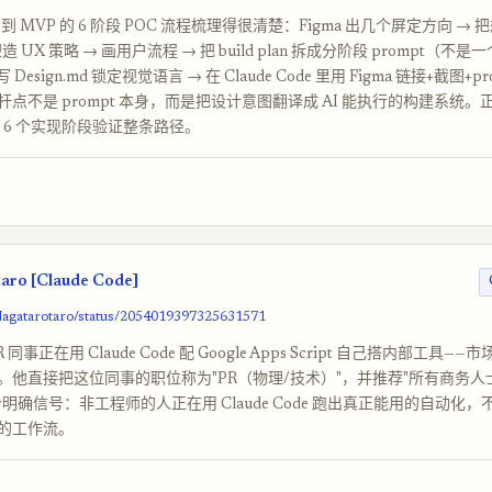
a 到 MVP 的 6 阶段 POC 流程梳理得很清楚：Figma 出几个屏定方向 →
塑造 UX 策略 → 画用户流程 → 把 build plan 拆成分阶段 prompt（不是一个
 写 Design.md 锁定视觉语言 → 在 Claude Code 里用 Figma 链接+截图+p
点不是 prompt 本身，而是把设计意图翻译成 AI 能执行的构建系统
跑完 6 个实现阶段验证整条路径。
ro [Claude Code]
Nagatarotaro/status/2054019397325631571
同事正在用 Claude Code 配 Google Apps Script 自己搭内部工具—
。他直接把这位同事的职位称为"PR（物理/技术）"，并推荐"所有商务人
明确信号：非工程师的人正在用 Claude Code 跑出真正能用的自动化，不
的工作流。