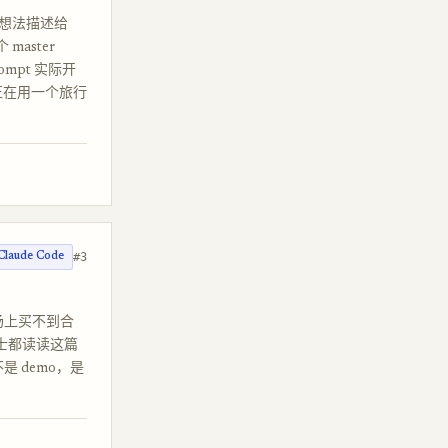
 把想法描述给
 master
rompt 实际开
。正在用一个旅行
#3
Claude Code
—市场上买不到合
士都读读这篇
是 demo，是