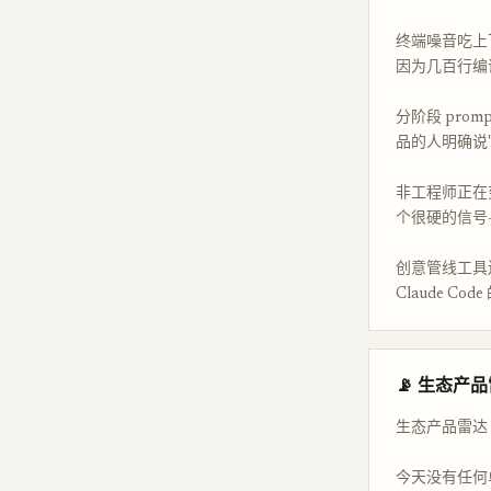
终端噪音吃上下
因为几百行编译
分阶段 promp
品的人明确说
非工程师正在变成 
个很硬的信号—
创意管线工具还有
Claude Co
📡 生态产
生态产品雷达
今天没有任何单个