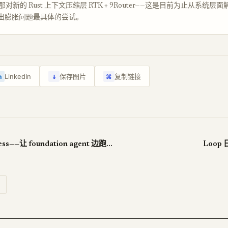
新的 Rust 上下文压缩层 RTK + 9Router——这是目前为止从系统层面解决
h 输出膨胀问题最具体的尝试。
↓
LinkedIn
保存图片
复制链接
n
⌘
Continual Harness——让 foundation agent 边跑边自我升级
Loop 