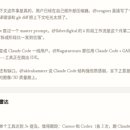
文这件事是真的，用户已经在自己搭外部压缩器。@oragnes 直接写了个 
错误和 git diff 把上下文吃光太烦了。
t 胜过一个 master prompt。@llsbetdigital 的 6 阶段工作流是这
"拆成阶段比一发到位强"。
Claude Code 一线用户。@Nagatarotaro 那位用 Claude Code + GA
—工具正在跳出 IDE。
缺口。@akirahamster 说 Claude Code 结构强但质感弱，言下之
de 的图像/3D 质量跟上。
品雷达
工具达到 3+ 提及。值得跟踪：Cursor 和 Codex（各 2 次，跟 Claude