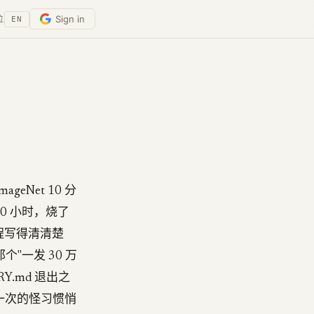
Sign in
位
EN
geNet 10 分
20 小时，烧了
 流程写得清清楚
"一发 30 万
Y.md 退出之
前一次的怪习惯悄