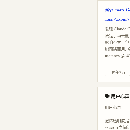
@ya_man_Gd
https://x.com
发现 Claud
法是手动去删 ~/
影响不大，但
能闯祸而用户
memory 清
↓ 保存图片
🗣 用户心声
用户心声
记忆透明度是下一
session 之