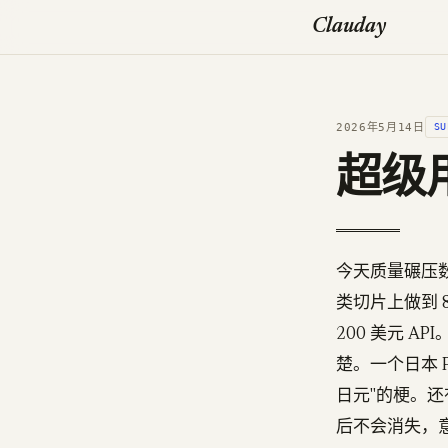
Clauday
2026年5月14日
SU
超级用
今天质量碾压数量。
类切片上做到 8
200 美元 AP
楚。一个日本 
日元"的梗。还有
后不会消失，意