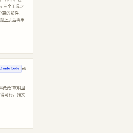
d 几个部件。在
ode 三个工具之
可分离的部件。
成质感跟上之后再用
#6
Claude Code
"再改改"就明显
显得可行。推文