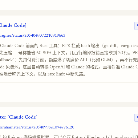
laude Code]
/oragnes/status/2054049072210919663
ude Code 前面的 Rust 工具：RTK 拦截 bash 输出（git diff、cargo t
压缩——号称能省 60-90% 上下文，几百行编译报错直接砍到 20 行。9Rou
fallback"：先跑付费订阅，额度爆了切廉价 API（比如 GLM），再不行
Code 免费池，底层自动转换 OpenAI 和 Claude 的格式。直接对准 Claude 
噪音吃光上下文，以及 rate limit 中断思路。
er [Claude Code]
akirahamster/status/2054099821074776120