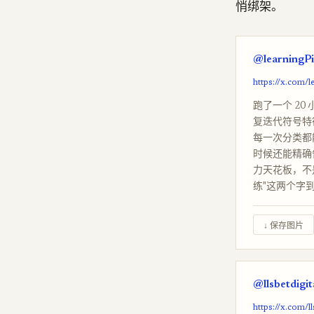
悄绑架。
@learningPi
https://x.com/
跑了一个 20 小
复迭代符号特征和
每一次分类都能
时候还能精确告
力天花板，不是
练"这两个字
↓ 保存图片
@llsbetdigit
https://x.com/