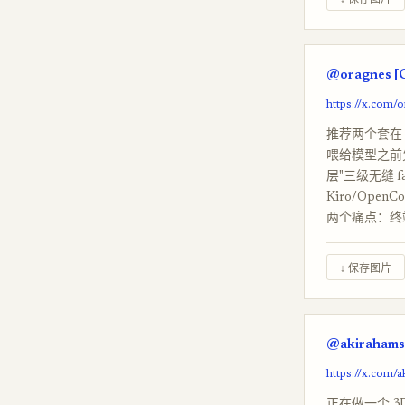
@oragnes [C
https://x.com
推荐两个套在 Cla
喂给模型之前先
层"三级无缝 
Kiro/Open
两个痛点：终端
↓ 保存图片
@akirahamst
https://x.com/