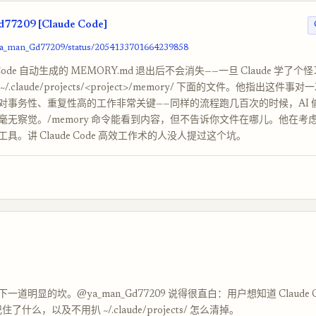
77209 [Claude Code]
/ya_man_Gd77209/status/2054133701664239858
e Code 自动生成的 MEMORY.md 退出后不会消失——一旦 Claude 学了
.claude/projects/<project>/memory/ 下面的文件。他指出这件
对事务性、重复性高的工作非常关键——同样的流程跑几百次的时候，AI 
毫无察觉。/memory 命令能看到内容，但不告诉你文件在哪儿。他在考
理工具。讲 Claude Code 高效工作术的人没人提过这个坑。
道明显的坎。@ya_man_Gd77209 说得很直白：用户想知道 Claude C
间记住了什么，以及不用扒 ~/.claude/projects/ 怎么清掉。