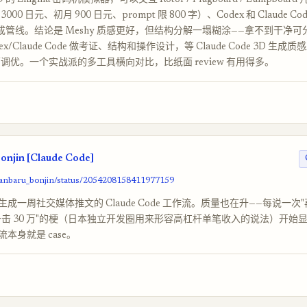
的 Enigma 密码机模拟器，可以交互 Rotor / Plugboard / Lumpboar
3000 日元、初月 900 日元、prompt 限 800 字）、Codex 和 Claude C
生成管线。结论是 Meshy 质感更好，但结构分解一塌糊涂——拿不到干净
ex/Claude Code 做考证、结构和操作设计，等 Claude Code 3D 生
表面调优。一个实战派的多工具横向对比，比纸面 review 有用得多。
njin [Claude Code]
ganbaru_bonjin/status/2054208158411977159
成一周社交媒体推文的 Claude Code 工作流。质量也在升——每说一次
一击 30 万"的梗（日本独立开发圈用来形容高杠杆单笔收入的说法）开始
本身就是 case。