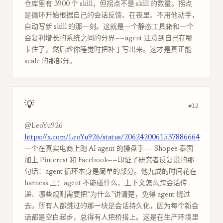
仓库里有 3900 个 skill，但拐点不是 skill 的数量。拐点
是循环开始根据自己的会话反馈、在夜里、不用他动手，
自动写新 skill 的那一刻。这就是一个静态工具箱和一个
会复利增长的系统之间的分界——agent 注意到自己在哪
卡住了，然后趁你睡觉时把补丁写出来。这才是真正能
scale 的那部分。
💡
#12
@LeoYu926
https://x.com/LeoYu926/status/2062420061537886664
一个在真实电商上跑 AI agent 的操盘手——Shopee 泰国
加上 Pinterest 和 Facebook——印证了研究者反复说的那
句话：agent 循环本身是简单的部分。他九成的时间花在
harness 上：agent 不能碰什么、上下文怎么跨会话传
递、哪些规则需要把“为什么”讲清楚，免得 agent 绕过
去。所有人都跳过的那一块是会话持久化，因为每个新会
话都是空白起步，总得有人把桥搭上。这是在生产环境里