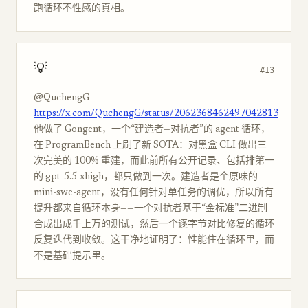
跑循环不性感的真相。
💡
#13
@QuchengG
https://x.com/QuchengG/status/2062368462497042813
他做了 Gongent，一个“建造者—对抗者”的 agent 循环，
在 ProgramBench 上刷了新 SOTA：对黑盒 CLI 做出三
次完美的 100% 重建，而此前所有公开记录、包括排第一
的 gpt-5.5-xhigh，都只做到一次。建造者是个原味的
mini-swe-agent，没有任何针对单任务的调优，所以所有
提升都来自循环本身——一个对抗者基于“金标准”二进制
合成出成千上万的测试，然后一个逐字节对比修复的循环
反复迭代到收敛。这干净地证明了：性能住在循环里，而
不是基础提示里。