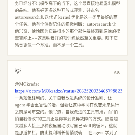
务已经分不出模型高下的当下，这个最直接地暴露出模型
的品味。他看好更多这种开放式评测，并点名
autoresearch 和迭代式 kernel 优化是这一类里最好的两
个任务。他有个值得记住的细微判断：autoresearch 让
他兴奋，恰恰因为它最根本的那个部件最终落到原始的模
型智能上——这意味着好的预训练依然至关重要。眼下它
感觉更像一个基准，而不是一个工具。
💡
#16
@MOkradze
https://x.com/MOkradze/status/2062520033465798823
一条短但锋利的、关于自我改进系统的设计准则：让
agent 学会重复性的活，但要让这种学习在改变未来运行
之前是可审查的。他写道，自我改进的工具有用，而“悄
悄自我修改”的工具正是你拿到诡异故障的方式。随着越
来越多人接上那种夜里自动改写自己 skill 的循环，这就
是那道护栏，防止复利增长悄悄脱轨——在 agent 学到了