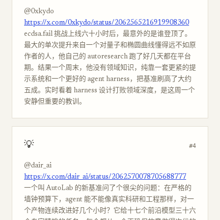
@0xkydo
https://x.com/0xkydo/status/2062565216919908360
ecdsa.fail 挑战上线六十小时后，最意外的是谁登顶了。
最大的单次提升来自一个对量子和椭圆曲线懂得远不如原
作者的人，他自己的 autoresearch 跑了好几天都在平台
期。结果一个周末，他没有领域知识，纯靠一套更紧的提
示系统和一个更好的 agent harness，把基准刷高了大约
五成。实时看着 harness 设计打败领域深度，是这周一个
安静但重要的教训。
💡
#4
@dair_ai
https://x.com/dair_ai/status/2062570078705688777
一个叫 AutoLab 的新基准问了个很尖的问题：在严格的
墙钟预算下，agent 能不能像真实科研和工程那样，对一
个产物连续改进好几个小时？它给十七个前沿模型三十六