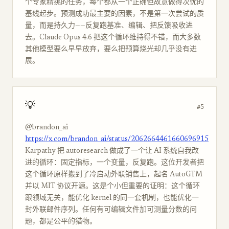
个专家精挑的任务，每个都从一个正确但故意做得次优的
基线起步。预测成功最主要的因素，不是第一次尝试的质
量，而是持久力——反复跑基准、编辑、把反馈吸收进
去。Claude Opus 4.6 把这个循环维持得不错，而大多数
其他模型要么早早放弃，要么把预算烧光却几乎没有进
展。
💡
#5
@brandon_ai
https://x.com/brandon_ai/status/2062664461660696915
Karpathy 把 autoresearch 做成了一个让 AI 系统自我改
进的循环：固定指标，一个变量，反复跑。这位开发者把
这个循环原样搬到了冷启动外联销售上，起名 AutoGTM
并以 MIT 协议开源。这是个小但重要的证明：这个循环
跟领域无关，能优化 kernel 的同一套机制，也能优化一
封外联邮件序列。任何有可编辑文件加可测量分数的问
题，都是公平的猎物。