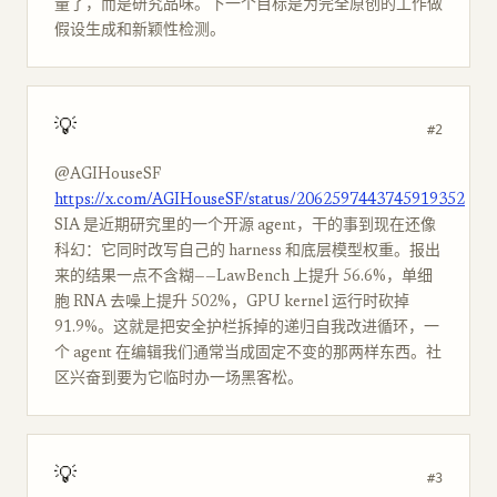
量了，而是研究品味。下一个目标是为完全原创的工作做
假设生成和新颖性检测。
💡
#2
@AGIHouseSF
https://x.com/AGIHouseSF/status/2062597443745919352
SIA 是近期研究里的一个开源 agent，干的事到现在还像
科幻：它同时改写自己的 harness 和底层模型权重。报出
来的结果一点不含糊——LawBench 上提升 56.6%，单细
胞 RNA 去噪上提升 502%，GPU kernel 运行时砍掉
91.9%。这就是把安全护栏拆掉的递归自我改进循环，一
个 agent 在编辑我们通常当成固定不变的那两样东西。社
区兴奋到要为它临时办一场黑客松。
💡
#3