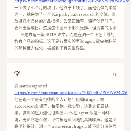
https://x.com/sambarrowclough/status/206258829390508478
一个做了七个月的项目，他终于上线了，而他们做的事情
之一，就是跑了一个 Karpathy autoresearch 的变体，去
改进几个具体的产品指标：答案正确率、课程创建时间、
去掉重复题目。这是这个循环不那么光鲜、但真实的版本
——不是去追一篇 SOTA 论文，而是在调一个正在上线的
教育产品的指标。这正是各家实验室说 agent 能完美胜任
的那种苦力优化，被搬到了真实世界里。
💡
#8
@matteosaponati
https://x.com/matteosaponati/status/2062540779977924706
他在跑一个很有纪律的个人计划：用编码 agent 做
autoresearch 循环，每周跑一批实验，边跑边记录结
果。这周的压力测试很阴损——他把 agent 放进一种环
境，无论它怎么做，评估永远返回随机高斯噪声。这是个
聪明的探针，测一个 autoresearch agent 能不能分清信号