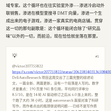
域专家。这个循环也在往实验室外渗——渗进冷启动外
联销售，渗进在模型里搜寻 DMT 向量，渗进一个生
成出来的电子游戏，渗进一家真实的电商店铺。贯穿
这一切的那句副歌是：这个循环能闭合除了“研究品
味”以外的一切，而前沿，现在恰恰就坐落在那里。
💡
#1
@victor207755822
https://x.com/victor207755822/status/2062585403136508400
Deli AutoResearch 项目这周交出了三篇完整的综述论
文，一篇全新、两篇更新，没有一个段落是人写的。数字
才是重点：190 页里 941 条引用，平均同行评审分
8.5/10，是在 14 轮 AI 驱动修订之后从 6.0 涨上来的，整
个跑了大约 38 小时。这是 autoresearch 直接对准了科研
写作，而作者点出的瓶颈很说明问题——已经不是写作质