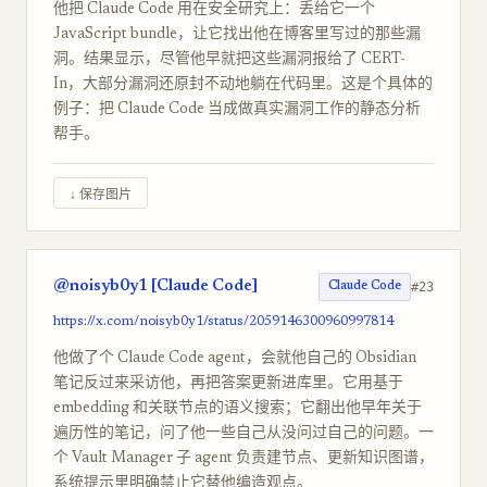
他把 Claude Code 用在安全研究上：丢给它一个
JavaScript bundle，让它找出他在博客里写过的那些漏
洞。结果显示，尽管他早就把这些漏洞报给了 CERT-
In，大部分漏洞还原封不动地躺在代码里。这是个具体的
例子：把 Claude Code 当成做真实漏洞工作的静态分析
帮手。
↓ 保存图片
@noisyb0y1 [Claude Code]
#23
Claude Code
https://x.com/noisyb0y1/status/2059146300960997814
他做了个 Claude Code agent，会就他自己的 Obsidian
笔记反过来采访他，再把答案更新进库里。它用基于
embedding 和关联节点的语义搜索；它翻出他早年关于
遍历性的笔记，问了他一些自己从没问过自己的问题。一
个 Vault Manager 子 agent 负责建节点、更新知识图谱，
系统提示里明确禁止它替他编造观点。