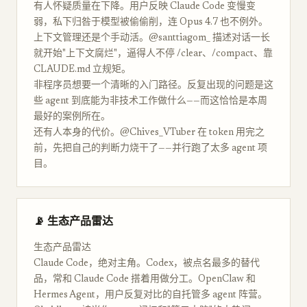
有人怀疑质量在下降。用户反映 Claude Code 变慢变
弱，私下归咎于模型被偷偷削，连 Opus 4.7 也不例外。
上下文管理还是个手动活。@santtiagom_ 描述对话一长
就开始"上下文腐烂"，逼得人不停 /clear、/compact、靠
CLAUDE.md 立规矩。
非程序员想要一个清晰的入门路径。反复出现的问题是这
些 agent 到底能为非技术工作做什么——而这恰恰是本周
最好的案例所在。
还有人本身的代价。@Chives_VTuber 在 token 用完之
前，先把自己的判断力烧干了——并行跑了太多 agent 项
目。
📡 生态产品雷达
生态产品雷达
Claude Code，绝对主角。Codex，被点名最多的替代
品，常和 Claude Code 搭着用做分工。OpenClaw 和
Hermes Agent，用户反复对比的自托管多 agent 阵营。