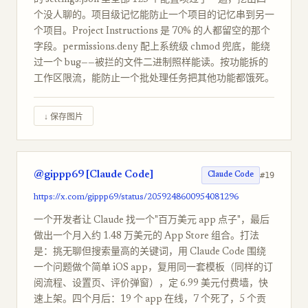
的 settings.json 里全部 125 个配置项过了一遍，挖出四
个没人聊的。项目级记忆能防止一个项目的记忆串到另一
个项目。Project Instructions 是 70% 的人都留空的那个
字段。permissions.deny 配上系统级 chmod 兜底，能绕
过一个 bug——被拦的文件二进制照样能读。按功能拆的
工作区限流，能防止一个批处理任务把其他功能都饿死。
↓ 保存图片
@gippp69 [Claude Code]
#19
Claude Code
https://x.com/gippp69/status/2059248600954081296
一个开发者让 Claude 找一个"百万美元 app 点子"，最后
做出一个月入约 1.48 万美元的 App Store 组合。打法
是：挑无聊但搜索量高的关键词，用 Claude Code 围绕
一个问题做个简单 iOS app，复用同一套模板（同样的订
阅流程、设置页、评价弹窗），定 6.99 美元付费墙，快
速上架。四个月后：19 个 app 在线，7 个死了，5 个贡