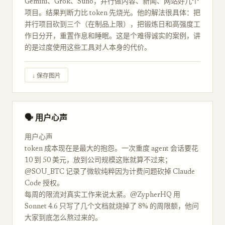
Gemini、Grok、Suno，并行做内容、新闻、网站好几个
项目。结果判断力比 token 先烧光。他的解法很具体：把
并行项目砍到三个（在制品上限），把锻炼日和高强度工
作日分开，重置作息和睡眠。这是个难得诚实的案例，讲
的是过度使用这些工具对人本身的代价。
↓ 保存图片
🗣 用户心声
用户心声
token 成本现在是最大的抱怨。一次重度 agent 会话要花
10 到 50 美元，放到公司规模这账就算不过来；
@SOU_BTC 记录了微软纯粹因为计费问题砍掉 Claude
Code 授权。
每周的限流对真实工作来说太紧。@ZypherHQ 用
Sonnet 4.6 只写了几个文档就烧掉了 8% 的周限额，他问
大家到底怎么熬过来的。