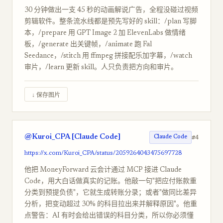
30 分钟做出一支 45 秒的动画解说广告，全程没碰过视频
剪辑软件。整条流水线都是预先写好的 skill：/plan 写脚
本，/prepare 用 GPT Image 2 加 ElevenLabs 做情绪
板，/generate 出关键帧，/animate 跑 Fal
Seedance，/stitch 用 ffmpeg 拼接配乐加字幕，/watch
审片，/learn 更新 skill。人只负责把方向和审片。
↓ 保存图片
@Kuroi_CPA [Claude Code]
#4
Claude Code
https://x.com/Kuroi_CPA/status/2059264043475697728
他把 MoneyForward 云会计通过 MCP 接进 Claude
Code，用大白话做真实的记账。他敲一句"把应付账款重
分类到预提负债"，它就生成转账分录；或者"做同比差异
分析，把变动超过 30% 的科目拉出来并解释原因"。他重
点警告：AI 有时会给出错误的科目分类，所以你必须懂