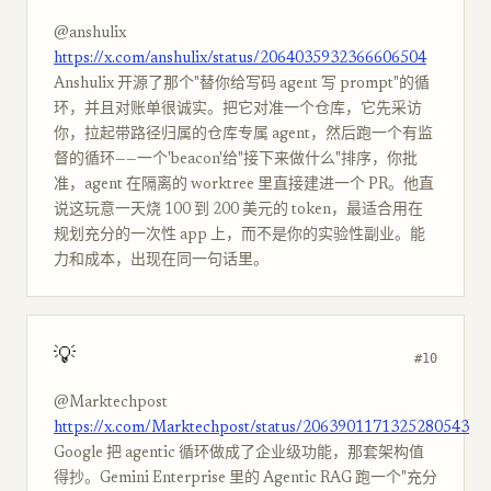
@anshulix
https://x.com/anshulix/status/2064035932366606504
Anshulix 开源了那个"替你给写码 agent 写 prompt"的循
环，并且对账单很诚实。把它对准一个仓库，它先采访
你，拉起带路径归属的仓库专属 agent，然后跑一个有监
督的循环——一个'beacon'给"接下来做什么"排序，你批
准，agent 在隔离的 worktree 里直接建进一个 PR。他直
说这玩意一天烧 100 到 200 美元的 token，最适合用在
规划充分的一次性 app 上，而不是你的实验性副业。能
力和成本，出现在同一句话里。
💡
#10
@Marktechpost
https://x.com/Marktechpost/status/2063901171325280543
Google 把 agentic 循环做成了企业级功能，那套架构值
得抄。Gemini Enterprise 里的 Agentic RAG 跑一个"充分