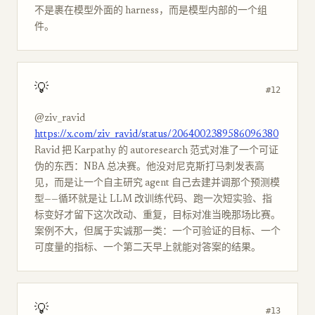
不是裹在模型外面的 harness，而是模型内部的一个组
件。
💡
#12
@ziv_ravid
https://x.com/ziv_ravid/status/2064002389586096380
Ravid 把 Karpathy 的 autoresearch 范式对准了一个可证
伪的东西：NBA 总决赛。他没对尼克斯打马刺发表高
见，而是让一个自主研究 agent 自己去建并调那个预测模
型——循环就是让 LLM 改训练代码、跑一次短实验、指
标变好才留下这次改动、重复，目标对准当晚那场比赛。
案例不大，但属于实诚那一类：一个可验证的目标、一个
可度量的指标、一个第二天早上就能对答案的结果。
💡
#13