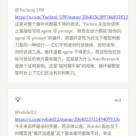
@Yuchenj_UW
https://x.com/Yuchenj_UW/status/2064036389746831813
这是对整个循环命题最干净的表述。Yuchen 主张你该停
止直接给写码 agent 写 prompt，转而去设计那些"给你的
agent 写 prompt"的循环，把循环定性为对当下模型判断
力差的一种绕行——它们不知道何时该继续、何时该停、
何时该调工具。循环逼着 agent 干得更久，而且恰恰在目
标可验证的地方最有威力，这就是为什么 AutoResearch
是那个证明案例。这是"临时脚手架"的视角：循环替模型
暂时补上了它们还没有的判断力。
💡
#14
@robdel12
https://x.com/robdel12/status/2064023711494099336
今天来自怀疑派的凭据，而且很公道。Robdel 指出当下
的模型连"循环加度量"这个基本循环都做不好，举证