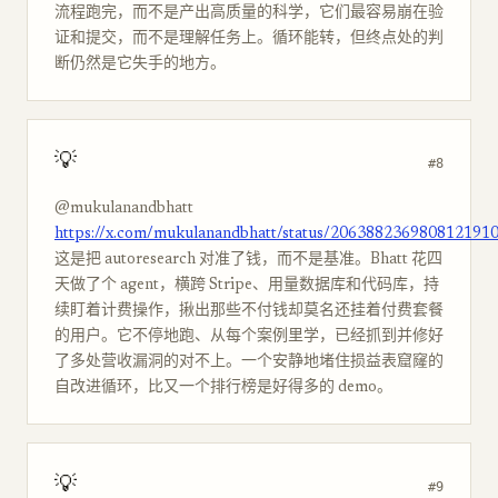
流程跑完，而不是产出高质量的科学，它们最容易崩在验
证和提交，而不是理解任务上。循环能转，但终点处的判
断仍然是它失手的地方。
💡
#8
@mukulanandbhatt
https://x.com/mukulanandbhatt/status/206388236980812191
这是把 autoresearch 对准了钱，而不是基准。Bhatt 花四
天做了个 agent，横跨 Stripe、用量数据库和代码库，持
续盯着计费操作，揪出那些不付钱却莫名还挂着付费套餐
的用户。它不停地跑、从每个案例里学，已经抓到并修好
了多处营收漏洞的对不上。一个安静地堵住损益表窟窿的
自改进循环，比又一个排行榜是好得多的 demo。
💡
#9