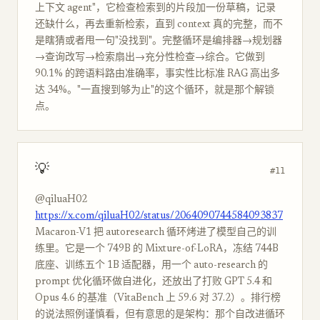
上下文 agent"，它检查检索到的片段加一份草稿，记录
还缺什么，再去重新检索，直到 context 真的完整，而不
是瞎猜或者甩一句"没找到"。完整循环是编排器→规划器
→查询改写→检索扇出→充分性检查→综合。它做到
90.1% 的跨语料路由准确率，事实性比标准 RAG 高出多
达 34%。"一直搜到够为止"的这个循环，就是那个解锁
点。
💡
#11
@qiluaH02
https://x.com/qiluaH02/status/2064090744584093837
Macaron-V1 把 autoresearch 循环烤进了模型自己的训
练里。它是一个 749B 的 Mixture-of-LoRA，冻结 744B
底座、训练五个 1B 适配器，用一个 auto-research 的
prompt 优化循环做自进化，还放出了打败 GPT 5.4 和
Opus 4.6 的基准（VitaBench 上 59.6 对 37.2）。排行榜
的说法照例谨慎看，但有意思的是架构：那个自改进循环