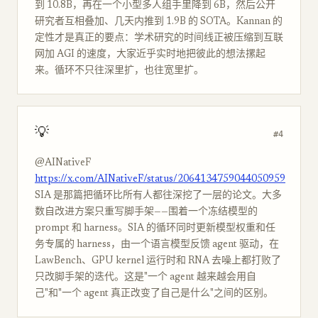
到 10.8B，再在一个小型多人组手里降到 6B，然后公开
研究者互相叠加、几天内推到 1.9B 的 SOTA。Kannan 的
定性才是真正的要点：学术研究的时间线正被压缩到互联
网加 AGI 的速度，大家近乎实时地把彼此的想法摞起
来。循环不只往深里扩，也往宽里扩。
💡
#4
@AINativeF
https://x.com/AINativeF/status/2064134759044050959
SIA 是那篇把循环比所有人都往深挖了一层的论文。大多
数自改进方案只重写脚手架——围着一个冻结模型的
prompt 和 harness。SIA 的循环同时更新模型权重和任
务专属的 harness，由一个语言模型反馈 agent 驱动，在
LawBench、GPU kernel 运行时和 RNA 去噪上都打败了
只改脚手架的迭代。这是"一个 agent 越来越会用自
己"和"一个 agent 真正改变了自己是什么"之间的区别。