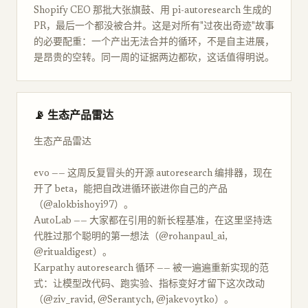
Shopify CEO 那批大张旗鼓、用 pi-autoresearch 生成的
PR，最后一个都没被合并。这是对所有"过夜出奇迹"故事
的必要配重：一个产出无法合并的循环，不是自主进展，
是昂贵的空转。同一周的证据两边都砍，这话值得明说。
📡 生态产品雷达
生态产品雷达
evo —— 这周反复冒头的开源 autoresearch 编排器，现在
开了 beta，能把自改进循环嵌进你自己的产品
（@alokbishoyi97）。
AutoLab —— 大家都在引用的新长程基准，在这里坚持迭
代胜过那个聪明的第一想法（@rohanpaul_ai,
@ritualdigest）。
Karpathy autoresearch 循环 —— 被一遍遍重新实现的范
式：让模型改代码、跑实验、指标变好才留下这次改动
（@ziv_ravid, @Serantych, @jakevoytko）。