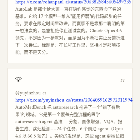
https://x.com/rohanpaul_ai/status/2063825845605499335
AutoLab 是那个给大家一直在隐约感觉的东西命了名的
基准。它给 17 个模型一堆从"能用但弱"的代码起步的任
务，要求在限定时间里改进，而赢家不是靠那个聪明的第
一想法赢的，是靠拒绝停止测试赢的。Claude Opus 4.6
领先，不是因为一猜就对，而是因为不断把实证反馈折进
下一次尝试。标题是：在长程工作里，坚持才是那项技
能，而不是天分。
💡
#7
@yuyinzhou_cs
https://x.com/yuyinzhou_cs/status/2064059162972311994
AutoMedBench 把 autoresearch 拖进了一个"错了有后
果"的领域。它是第一个覆盖完整流程的医学
autoresearch agent 基准——分割、图像增强、VQA、报
告生成、病灶检测——24 个任务、6 个前沿 agent（Opus
4.6 以 66.5 领先）。尖锐的发现是：这些 agent 更擅长把