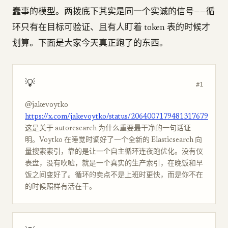
蠢事的模型。两拨底下其实是同一个实诚的信号——循
环只有在目标可验证、且有人盯着 token 表的时候才
划算。下面是大家今天真正跑了的东西。
💡
#1
@jakevoytko
https://x.com/jakevoytko/status/2064007179481317679
这是关于 autoresearch 为什么重要最干净的一句话证
明。Voytko 在睡觉时调好了一个全新的 Elasticsearch 向
量搜索索引，靠的是让一个自主循环连夜跑优化。没有仪
表盘，没有吹嘘，就是一个真实的生产索引，在晚饭和早
饭之间变好了。循环的卖点不是上班时更快，而是你不在
的时候照样有活在干。