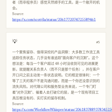
者（而非程序员）感觉天然顺手的工具，是一个敞开的机
会。
Source:
https://x.com/scottjla/status/2061772074725589461
💡
#5
一个聚焦留存、值得深挖的产品洞察：大多数工作流工具
追踪任务状态，几乎没有谁追踪"面向客户的沉默"。这个
想法是：每当一个客户超过 48 小时没收到可见的进展更
新，就提醒关系负责人（而不只是那个任务），并在客户
开口问之前主动发一条状态说明。它的框定很锋利：一个
等了三天的客户不是沟通问题，而是一个你还没意识到的
流失风险。对代理公司和服务型业务来说，一个专门盯
着"对外沉默"、催着人去打破它的层，是一个现有项目工
具压根没有的、实打实的留存机制。
Source:
https://x.com/WorkflowWhisper/status/206183788937834525