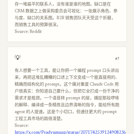
存一堆扁平的联系人，没有谁是谁的地图。缺口是在
CRM 数据之上做采购委员会可视化：一张展示角色、参
与度、缺口的关系图。B2B 销售团队天天受这个折磨，
而销售工具的预算很深。
Source: Reddit
💡
#7
有人想要一个工具，能让你把一个编程 prompt 口头讲出
来，再把这堆乱糟糟的口述上下文变成一个能直接用的、
精确而结构化的 prompt。这个痛对重度 Claude Code 用
户很真实：你知道自己要什么，但把它全打成一份干净的
需求才是瓶颈。一个语音转 prompt 的层，捕捉那段啰嗦
的解释、编译成一条精炼且边界清晰的指令，能给所有跑
agent 的人提速。这是个小切口，但通往更大的 prompt
工程工具市场的路很清楚。
Source:
https://x.com/Pradyumnnp/status/2071742539124908236