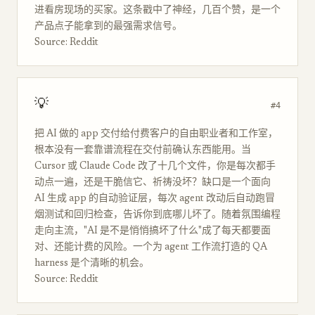
进看房现场的买家。这条戳中了神经，几百个赞，是一个
产品点子能拿到的最强需求信号。
Source: Reddit
💡
#4
把 AI 做的 app 交付给付费客户的自由职业者和工作室，
根本没有一套靠谱流程在交付前确认东西能用。当
Cursor 或 Claude Code 改了十几个文件，你是每次都手
动点一遍，还是干脆信它、祈祷没坏？缺口是一个面向
AI 生成 app 的自动验证层，每次 agent 改动后自动跑冒
烟测试和回归检查，告诉你到底哪儿坏了。随着氛围编程
走向主流，"AI 是不是悄悄搞坏了什么"成了每天都要面
对、还能计费的风险。一个为 agent 工作流打造的 QA
harness 是个清晰的机会。
Source: Reddit