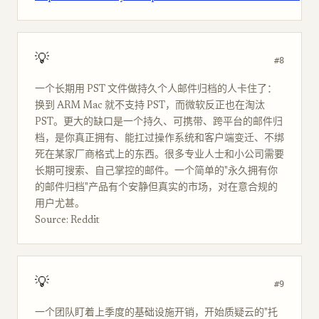
💡
#8
一个长期用 PST 文件做持久个人邮件归档的人卡住了：
换到 ARM Mac 就不支持 PST，而微软反正也在淘汰
PST。更大的缺口是一个持久、可携带、跨平台的邮件归
档，是你真正拥有、能扛过操作系统和客户端变迁、不绑
死在某家厂商格式上的东西。很多专业人士和小公司需要
长期可搜索、自己掌控的邮件。一个简单的"永久拥有你
的邮件归档"产品有个安静但真实的市场，对在意合规的
用户尤甚。
Source: Reddit
💡
#9
一个团队盯着上季度的基础设施开销，开始质疑云的"托