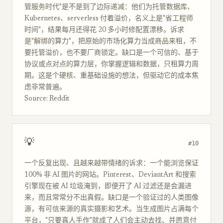
管服务时代"是不是到了边际递减：他们为托管数据库、
Kubernetes、serverless 付着溢价，名义上是"省工程师
时间"，结果每月还得花 20 多小时修配置漂移。诉求
是"解绑的算力"，把原始的市场化算力当成商品来租，不
要托管溢价，也不要厂商锁定。缺口是一个可信的、基于
协议或点对点的算力层，你掌握逻辑和数据，只租算力周
期。这是个硬核、重基础设施的想法，但驱动它的成本焦
虑非常普遍。
Source: Reddit
💡
#10
一个反复出现、且越来越带情绪的诉求：一个能浏览保证
100% 非 AI 图片的网站。Pinterest、DeviantArt 和搜索
引擎现在被 AI 垃圾淹到，即便开了 AI 过滤还是会漏进
来，而且常常分不出真假。缺口是一个验证过的人类图像
源，有可信来源的真实摄影和艺术。当生成图片占满每个
平台，"只要真人手作"就成了人们会主动去找、并愿意付