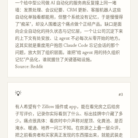
一个给中型公司做 AI 自动化的服务商反复撞上同一堵
墙：发票处理、会议纪要、CRM 更新、客服机器人这些
自动化单独看都能用，但整个系统没有记忆，于是慢慢得
了"痴呆"，却没人围着这个痛点做个正经产品。缺口是面
向企业自动化的持久状态与记忆层，一个让公司沉淀下来
的上下文有处安放、让 agent 不必每次从零开始的地方。
这其实就是重度用户抱怨 Claude Code 忘记会话的那个
问题，放大到了组织层面。谁把"给 agent 用的持久组织
记忆"产品化，谁就握住了关键基础设施。
Source: Reddit
💡
#3
有人希望有个 Zillow 插件或 app，能在看完房之后给房
子写评价，记录你实际看到了什么、标出挂牌中介藏了多
少。痛点很具体：看房时中介声称对屋顶、化粪池、是否
淹水、暖通、地界一问三不知。在房源之上叠一层众评，
把之前看房者和买家真正发现的东西摆出来，就能武装走