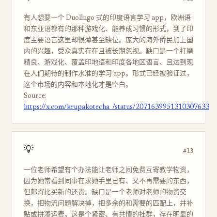
有人想要一个 Duolingo 式的印度语言学习 app，欧洲语
和东亚语都有的那种游戏化、能养成习惯的形式，到了印
度主要语言这里却很薄甚至缺位。庞大的海外侨民加上国
内的兴趣，受众真实存在且被长期忽视。缺口是一个打磨
精良、游戏化、覆盖印地语和印度各地区语言、且达到现
在人们期待的制作水准的学习 app。形式已经被验证过，
这个市场的内容和本地化才是空白。
Source:
https://x.com/krupakotecha_/status/2071639951310307633
💡
#13
一位老师希望有个办法能让老师之间免费互寄教学物资，
因为她常看到同事在求她手里已有、又不再需要的东西，
但邮寄比买新的还贵。缺口是一个老师对老师的物资交
换，把物流问题解决掉，把多余的和需要的匹配上，并补
贴或拼凑运费。这是个紧密、有共情的社群，存在明显的