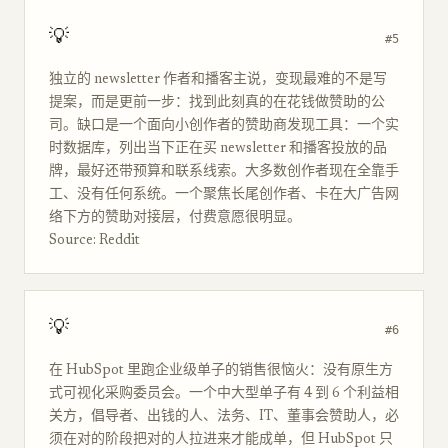
💡
#5
独立的 newsletter 作者和播客主说，变现最难的不是写
提案，而是更前一步：找到此刻真的在花钱做赞助的公
司。缺口是一个面向小创作者的赞助商发现工具：一个实
时数据库，列出当下正在买 newsletter 和播客投放的品
牌，最好还带预算和联系线索。大多数创作者现在全靠手
工、没有任何系统。一个聚焦长尾创作者、卡在大广告网
络下方的赞助对接层，付费意愿很明显。
Source: Reddit
💡
#6
在 HubSpot 里跑企业级单子的销售很恼火：没有原生方
式可视化采购委员会。一个中大型单子有 4 到 6 个利益相
关方，倡导者、出钱的人、法务、IT、董事会赞助人，必
须在对的阶段把对的人拉进来才能成单，但 HubSpot 只