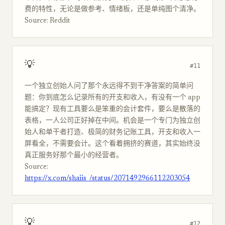
费的特性，无论是做参考、情绪板，还是单纯图个清净。
Source: Reddit
💡
#11
一个独立创始人问了那个永远得不到干净答案的简单问
题：你到底怎么记录所有的开支和收入，有没有一个 app
能搞定？现有工具要么是笨重的会计套件，要么是散落的
表格，一人公司正好掉在中间。机会是一个专门为独立创
始人和单干者打造、极简的财务记账工具，开支和收入一
屏看全，不需要会计。这个看着拥挤的赛道，其实始终没
真正服务好那个最小的经营者。
Source:
https://x.com/shaiis_/status/2071492966112203054
💡
#12