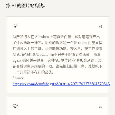
掺 AI 的图片站掏钱。
💡
#1
做产品的人在 AI token 上花真金白银，却对这笔钱产出
了什么两眼一抹黑。明确的诉求是一个把 token 用量直接
挂到收入上的工具，让你能按功能、按客户、按工作流看
到 AI 花销的真实 ROI，而不只是干瞪着计费表转。随着
agent 循环越来越贵，这种"AI 单位经济"看板会从锦上添
花变成财务必须要的一项。谁先把归因做干净，谁就吃下
一个几乎还不存在的品类。
Source:
https://x.com/dennishegstad/status/2071743372264370343
💡
#2