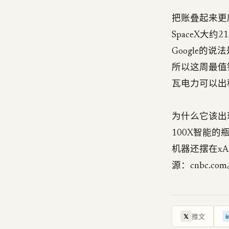
把账叠起来更魔
SpaceX大
Google
所以这周最值
瓦电力可以出
为什么它该出
100X智能的
机器还摆在x
源：cnbc.co
推文
𝕏
i