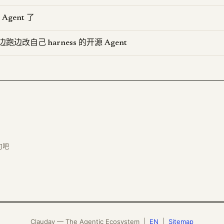
gent 了
：边跑边改自己 harness 的开源 Agent
句吧
Clauday — The Agentic Ecosystem |
EN
|
Sitemap