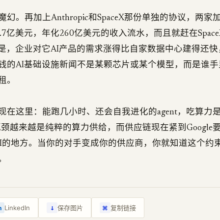
幻。再加上Anthropic和SpaceX那份单独的协议，两
约21.7亿美元，年化260亿美元的收入流水，而且就赶在Spac
的说法是，企业对它AI产品的需求涨得比自家数据中心建得还
钱的AI基础设施新闻不是某颗芯片或某个模型，而是谁手
租。
现在这里：能跑几小时、还会自我进化的agent，吃算力
瓶颈越来越是纯粹的算力供给，而供应链现在紧到Google要向
AI的地方。当你的对手变成你的供应商，你就知道这个约
m。
↓
LinkedIn
保存图片
复制链接
n
⌘