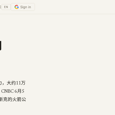
Sign in
位
EN
向
力，大约11万
NBC 6月5
马斯克的火箭公