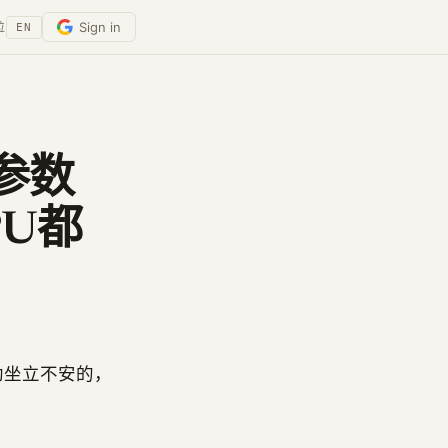
Sign in
位
EN
亿参数
U都
勋坐立不安的，