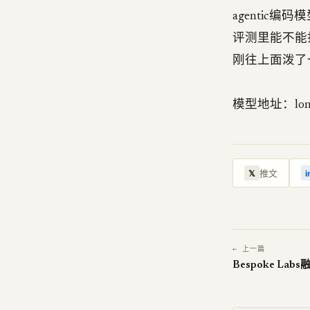
agenti
评测里能不能
刚往上面泼了
模型地址：long
推文
𝕏
i
← 上一篇