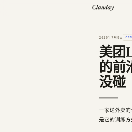
Clauday
2026年7月8日
OPE
美团L
的前
没碰
一家送外卖的
是它的训练方式