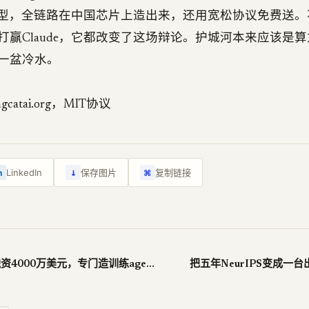
c编码模型，全链路在中国芯片上造出来，还用宽松协议免费送
打赢Claude，它都改变了这场辩论。护城河本来应该是
一盆冷水。
catai.org，MIT协议
↓
LinkedIn
保存图片
复制链接
n
⌘
Bespoke Labs融资4000万美元，专门造训练agent的健身房
把五年NeurIPS变成一