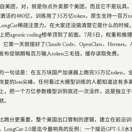
-2.0出自美团，对，就是你点外卖那个美团，而且它不是玩具。
en激活约480亿，训练用了35万亿token，原生支持一百万t
LongCat稀疏注意力。在大家还没搞清楚它是什么的时候
ter上把agentic coding榜单顶到了前面。7月5日，权重和
它第一天就接好了Claude Code、OpenClaw、Hermes
发布促销期每百万输入token三毛钱，缓存读取免费。
的一句话是：在五万块国产加速器上跑完35万亿token，
恢复的loss尖峰。任何看过大模型训练的人都知道这有多
上，把一个万亿参数模型训到底还一次没炸，这是独立于
就。
比跑分更重要。整个美国出口管制的逻辑，建立在前沿训
LongCat-2.0是迄今最响亮的反例：一个接近GPT-5.5