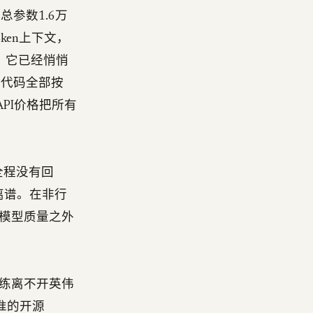
总参数1.6万
oken上下文，
，它已经悄悄
推理代码全部按
，API价格把所有
全程没有回
离谱。在非行
模型质量之外
练离不开英伟
水准的开源