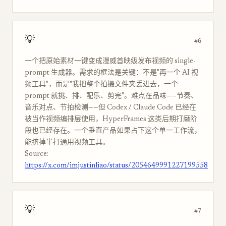
💡
#6
一个把原始素材一键变成漫威首映级发布视频的 single-
prompt 生成器。需求的框法是关键：不是"再一个 AI 视
频工具"，而是"我把整个拍摄文件夹丢进去，一个
prompt 就挑、排、配乐、剪完"。难点在品味——节奏、
音乐对点、节拍检测——但 Codex / Claude Code 已经在
被当作视频编排层使用，HyperFrames 这类后期打磨阶
段也已经存在。一个垂直产品如果占下这个单一工作流，
能挤掉半打通用视频工具。
Source:
https://x.com/imjustinliao/status/2054649991227199558
💡
#7