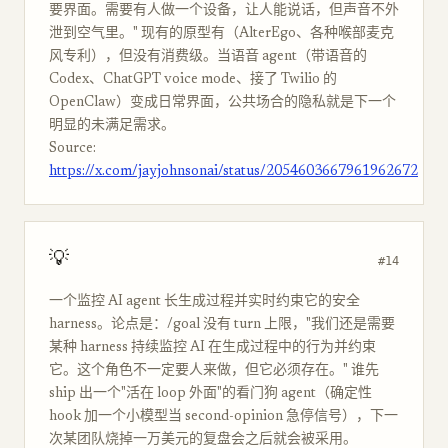
要界面。需要有人做一个设备，让人能说话，但声音不外
泄到空气里。" 现有的原型有（AlterEgo、各种喉部麦克
风专利），但没有消费级。当语音 agent（带语音的
Codex、ChatGPT voice mode、接了 Twilio 的
OpenClaw）变成日常界面，公共场合的隐私就是下一个
明显的未满足需求。
Source:
https://x.com/jayjohnsonai/status/2054603667961962672
💡
#14
一个监控 AI agent 长生成过程并实时约束它的安全
harness。论点是：/goal 没有 turn 上限，"我们还是需要
某种 harness 持续监控 AI 在生成过程中的行为并约束
它。这个角色不一定要人来做，但它必须存在。" 谁先
ship 出一个"活在 loop 外面"的看门狗 agent（确定性
hook 加一个小模型当 second-opinion 急停信号），下一
次某团队烧掉一万美元的复盘会之后就会被采用。