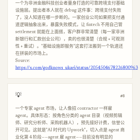
一个为非洲金融科技创业者量身打造的可靠跨境支付基础
设施层。提出者本人就在 debug 这件事：跨境支付失败
了，没人知道在哪一步断的。一家创业公司如果把支付通
道逻辑抽象出来，暴露失败模式，让 fintech 不用自己管
settlement 就能在上面搭，客户群非常清楚（每一家非洲
新银行和汇款创业公司），卖的也很清楚（合规 + 可观测
性 + 重试）。"基础设施即服务"这套打法搬到一个轨道还
在拼装的市场上。
Source:
https://x.com/godknows_ukari/status/2054504678226800963
💡
#8
一个专家 agent 市场，让人像招 contractor 一样雇
agent。具体形态：按角色分类的 agent 目录（视频剪辑
师、研究分析师、采购机器人），预先接好计费，信誉公
开可见。这就是"AI 时代的 Upwork"，切入点是 agent 商
业化第 4 阶段——agent 雇 agent——目前没有明显的