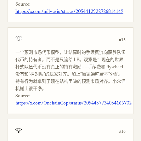
Source:
https://x.com/milvusio/status/2054412922726814149
💡
#15
一个预测市场代币模型，让结算时的手续费流向获胜队伍
代币的持有者，而不是只流给 LP。观察是：现在的世界
杯式队伍代币没有真正的持有激励——手续费和 flywheel
没有和"押对队"的玩家对齐。加上"赢家通吃费率"分配，
持有行为就拿到了现在结构里缺的预测市场对齐。小众但
机械上很干净。
Source:
https://x.com/OnchainCop/status/2054457734054166702
💡
#16