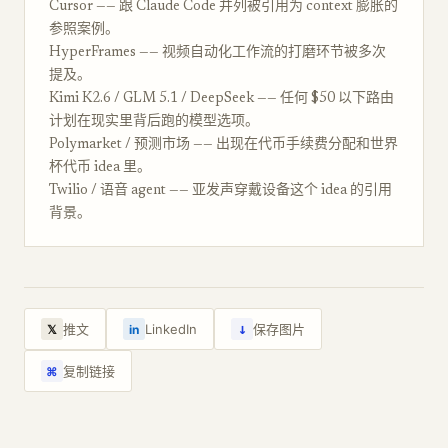
Cursor —— 跟 Claude Code 并列被引用为 context 膨胀的
参照案例。
HyperFrames —— 视频自动化工作流的打磨环节被多次
提及。
Kimi K2.6 / GLM 5.1 / DeepSeek —— 任何 $50 以下路由
计划在现实里背后跑的模型选项。
Polymarket / 预测市场 —— 出现在代币手续费分配和世界
杯代币 idea 里。
Twilio / 语音 agent —— 亚发声穿戴设备这个 idea 的引用
背景。
↓
推文
LinkedIn
保存图片
𝕏
in
复制链接
⌘