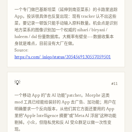
一个专门做巴基斯坦菜（延伸到南亚菜系）的卡路里追踪
App。投诉很具体也反复出现：现有 tracker 认不出这些
菜，要记录一顿饭只能手动输入原料数量。机会点是识别
地方菜系的图像识别加一个权威的 nihari / biryani /
haleem / dal 份量数据库。大概率有壁垒——数据收集本
身就是难点，目前没有大厂在做。
Source:
https://x.com/_iniqo/status/2054569130557059501
💡
#11
一个移动 App 的"去 AI 功能"patcher。Morphe 这类
mod 工具已经能给装好的 App 去广告、加功能；用户在
明确要求一个反向版本，从他们其它方面还要用的 App
里把"Apple Intelligence 摘要"或"Meta AI 浮层"这种功能
剔掉。小众，但隐私党和反 AI 受众群足以做一次性变
现。