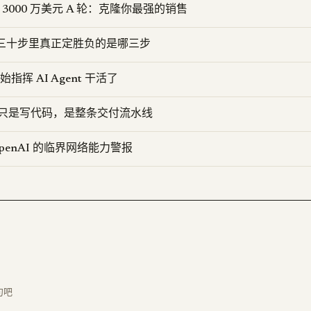
 融资 3000 万美元 A 轮：克隆你最强的销售
D：三十步里真正定胜负的是哪三步
开始指挥 AI Agent 干活了
要的不只是写代码，是整条交付流水线
 OpenAI 的临界网络能力警报
句吧