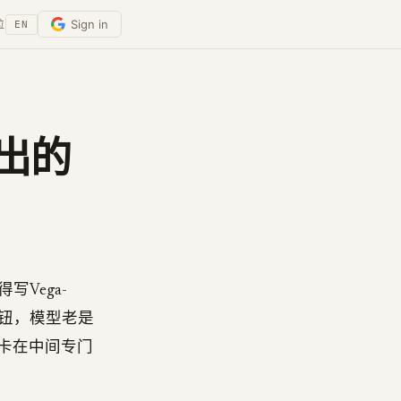
Sign in
位
EN
不出的
Vega-
旋钮，模型老是
就卡在中间专门