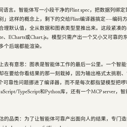
门中间语言。智能体写一小段干净的Flint spec，把数据列绑
别」这样的概念上，剩下的交给Flint编译器搞定——编码
合理默认值，全从数据和图表类型里推出来。这段紧凑的s
Lite、ECharts或Chart.js。模型只需产出一个又小又可
多个后端都能渲染。
上去有意思：图表是智能体工作的最后一公里。一个智能
却在要给你看结果的那一刻栽掉，因为输出格式太挑剔、
把这个可靠性问题挪进了编译器，而不是每次都指望模型把啰嗦
Script/TypeScript和Python库，还有一个MCP serve
估的品类：为了让智能体可靠产出面向人的结果，专门造