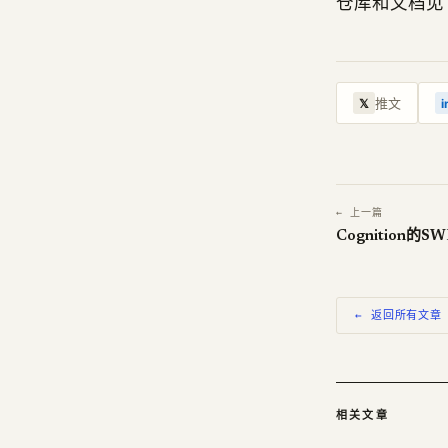
仓库和文档见 githu
推文
𝕏
i
← 上一篇
Cognition的
← 返回所有文章
相关文章