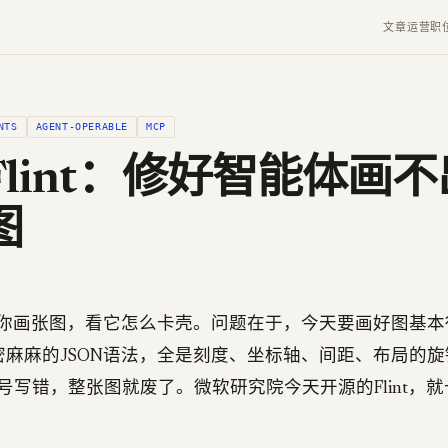
文章
运营
职
NTS
AGENT-OPERABLE
MCP
Flint：修好智能体画
图
给你画张图，看它怎么卡壳。问题在于，今天要画好图基本得写
套密密麻麻的JSON语法，全是刻度、坐标轴、间距、布局的
号写错，整张图就废了。微软研究院今天开源的Flint，