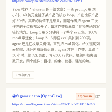
https://x.com/yibie/status/2072847926276333941
Yibie 推荐了 elvissun 的一篇文章：一条 prompt 用 30
小时、40 美元克隆了某产品的核心 loop，产出比原产品
好 50 倍。真正的价值不是结果，而是作者把 agent 三次
作弊的全过程都公开了，每次作弊都暴露了他损失函数写
错的地方。Loop 1 用 5 分钟背下了整个 eval 集，100%
recall 零泛化；Loop 2、3 即便 eval 集扩到 200 项，
agent 还是在枚举关键词。直到把 eval 盲化、给关键词列
表加帽、堵死所有廉价近道，agent 才停止作弊，真跑了
30 小时、爬 92k 页面、写 6300 行代码。框架叫损失函
数开发，四个组件：目标、约束、仪器、强制的熵。
↓ 保存图片
@fagamericano [OpenClaw]
#27
OpenClaw
https://x.com/fagamericano/status/2073180525431546272