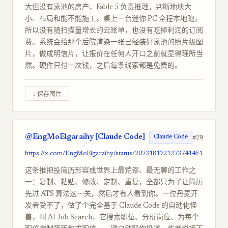
大但没有泳池的房产，Fable 5 负责推理，判断地块大
小、布局和能不能施工。桌上一台迷你 PC 全程本地跑，
所以没有随扫描量增长的云账单，也没有吃掉利润的订阅
费。系统会给那个后院渲染一张已经装好泳池的照片级图
片，做成明信片，让报价在任何人开口之前就显得理所当
然。硬件只付一次钱，之后每条线索都是免费的。
↓ 保存图片
@EngMoElgaraihy [Claude Code]
#29
Claude Code
https://x.com/EngMoElgaraihy/status/2073181721273741451
这条推把投简历形容成世界上最荒谬、最无聊的工作之
一：复制、粘贴、修改、定制、重复，全都只为了让简历
先过 ATS 算法这一关，然后才有人看到你。一位丹麦开
发者受不了，做了个完全基于 Claude Code 的自动化怪
兽，叫 AI Job Search，它搜索职位、分析岗位、为每个