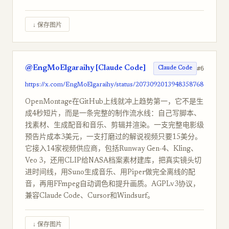
↓ 保存图片
@EngMoElgaraihy [Claude Code]
#6
Claude Code
https://x.com/EngMoElgaraihy/status/2073092013948358768
OpenMontage在GitHub上线就冲上趋势第一，它不是生
成4秒短片，而是一条完整的制作流水线：自己写脚本、
找素材、生成配音和音乐、剪辑并渲染。一支完整电影级
预告片成本3美元，一支打磨过的解说视频只要15美分。
它接入14家视频供应商，包括Runway Gen-4、Kling、
Veo 3，还用CLIP给NASA档案素材建库，把真实镜头切
进时间线，用Suno生成音乐、用Piper做完全离线的配
音，再用FFmpeg自动调色和提升画质。AGPLv3协议，
兼容Claude Code、Cursor和Windsurf。
↓ 保存图片