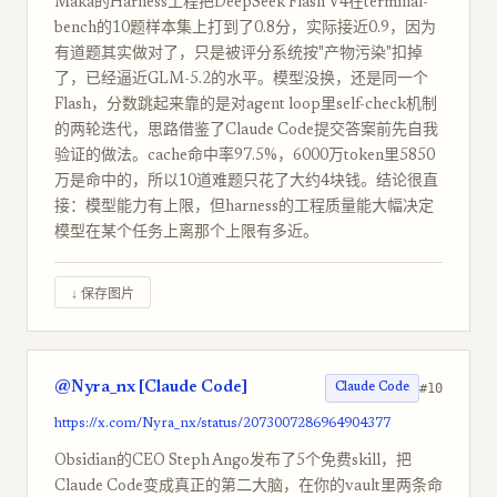
Maka的Harness工程把DeepSeek Flash V4在terminal-
bench的10题样本集上打到了0.8分，实际接近0.9，因为
有道题其实做对了，只是被评分系统按"产物污染"扣掉
了，已经逼近GLM-5.2的水平。模型没换，还是同一个
Flash，分数跳起来靠的是对agent loop里self-check机制
的两轮迭代，思路借鉴了Claude Code提交答案前先自我
验证的做法。cache命中率97.5%，6000万token里5850
万是命中的，所以10道难题只花了大约4块钱。结论很直
接：模型能力有上限，但harness的工程质量能大幅决定
模型在某个任务上离那个上限有多近。
↓ 保存图片
@Nyra_nx [Claude Code]
#10
Claude Code
https://x.com/Nyra_nx/status/2073007286964904377
Obsidian的CEO Steph Ango发布了5个免费skill，把
Claude Code变成真正的第二大脑，在你的vault里两条命