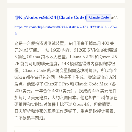
@KijAkubovs86334 [Claude Code]
#33
Claude Code
https://x.com/KijAkubovs86334/status/207314773846466582
4
这是一台便携渗透测试装置，专门用来干掉每月 400 美
元的 AI 订阅。一块 16GB 内存、512GB NVMe 的树莓派
5 通过 Ollama 跑本地大模型，Llama 3.2 3B 和 Qwen 2.5
7B 能到可用的聊天速度，14B 模型塞得进内存但爬得很
慢。Claude Code 的环境变量指向这块树莓派，所以每个
token 都在做抓包的同一块板子上生成，零流量流向 API
端点。他退掉了 ChatGPT Pro 和 Claude Code Max（各
200 美元，一年合计 4800 美元），换成约 445 美元硬件
加每月 2 美元电费，大约六周回本。他也坦白：树莓派在
硬推理和实时结对编程上比不过 Opus 4.8，但做摘要、
日志解析和涉密的现场工作足够了，重点是砍掉计费表，
而不是追平前沿。