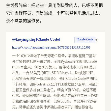
主线很简单：把这些工具用到极致的人，已经不再把
它们当程序员，而是当成一个可以整包甩活儿过去、
永不喊累的操作员。
@laoyingkhq [Claude Code]
#1
Claude Code
https://x.com/laoyingkhq/status/2073083113195110593
一个16岁少年做了台无源定位设备，靠接收星链卫星对
外广播的信标信号来定位，全部Python程序都用Claude
Code写出来，创收30万美元。硬件总成本只有180美元
出头，一台35美元的RTL-SDR Blog v4、Ku波段LNB、
小抛物面天线加一块树莓派5。他让Claude Code扫描Ku
下行频段、调用celestrak公开TLE数据区分卫星、用至少
三颗卫星做多普勒三角定位，精度10到30米，全程不用
GPS、蜂窝网络和互联网。他把成品定价899美元当作徒
步和航海的GPS备用件卖，已售350台、单台净利719美
元，动手前还先咨询律师确认接收公开广播信标合法。