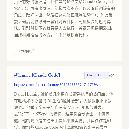
真正有效的循环是：把恰当的论点交给Claude Code，让
它产出，再指出遗漏、结构层次不齐、以及唱反调该有的
角度，改好输出，然后把这次修正沉淀进Skills，如此反
复，最后就收敛出一套针对该目标、纯度极高的思考算
法。到那时剩下的就只是人去执行。关键洞见是把Skills
当成积累推理的地方，而不只是积累代码。
↓ 保存图片
@lemire [Claude Code]
#21
Claude Code
https://x.com/lemire/status/2072919933747417596
Daniel Lemire 维护着几个用在关键系统里的热门库，他
在吐槽如今泛滥的 AI 生成"漏洞报告"，大多数根本不是
漏洞。他举了个例子：连专家 Matteo 都被绕进去，
去"修"了一个不存在的漏洞，结果凭空制造出一个真问
题。他的观点是主动出手看起来像美德，其实往往是幻
觉，而那些 Claude Code 说什么就照做的维护者最危