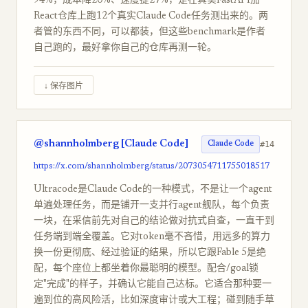
94%，成本降20%、速度提27%，是在真实FastAPI加
React仓库上跑12个真实Claude Code任务测出来的。两
者管的东西不同，可以都装，但这些benchmark是作者
自己跑的，最好拿你自己的仓库再测一轮。
↓ 保存图片
@shannholmberg [Claude Code]
#14
Claude Code
https://x.com/shannholmberg/status/2073054711755018517
Ultracode是Claude Code的一种模式，不是让一个agent
单遍处理任务，而是铺开一支并行agent舰队，每个负责
一块，在采信前先对自己的结论做对抗式自查，一直干到
任务端到端全覆盖。它对token毫不吝惜，用远多的算力
换一份更彻底、经过验证的结果，所以它跟Fable 5是绝
配，每个座位上都坐着你最聪明的模型。配合/goal锁
定"完成"的样子，并确认它能自己达标。它适合那种要一
遍到位的高风险活，比如深度审计或大工程；碰到随手草