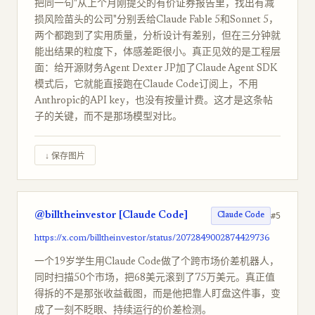
把同一句"从上个月刚提交的有价证券报告里，找出有减
损风险苗头的公司"分别丢给Claude Fable 5和Sonnet 5，
两个都跑到了实用质量，分析设计有差别，但在三分钟就
能出结果的粒度下，体感差距很小。真正见效的是工程层
面：给开源财务Agent Dexter JP加了Claude Agent SDK
模式后，它就能直接跑在Claude Code订阅上，不用
Anthropic的API key，也没有按量计费。这才是这条帖
子的关键，而不是那场模型对比。
↓ 保存图片
@billtheinvestor [Claude Code]
#5
Claude Code
https://x.com/billtheinvestor/status/2072849002874429736
一个19岁学生用Claude Code做了个跨市场价差机器人，
同时扫描50个市场，把68美元滚到了75万美元。真正值
得拆的不是那张收益截图，而是他把靠人盯盘这件事，变
成了一刻不眨眼、持续运行的价差检测。