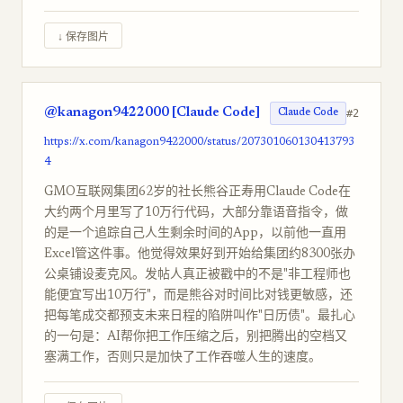
↓ 保存图片
@kanagon9422000 [Claude Code]
#2
Claude Code
https://x.com/kanagon9422000/status/207301060130413793
4
GMO互联网集团62岁的社长熊谷正寿用Claude Code在
大约两个月里写了10万行代码，大部分靠语音指令，做
的是一个追踪自己人生剩余时间的App，以前他一直用
Excel管这件事。他觉得效果好到开始给集团约8300张办
公桌铺设麦克风。发帖人真正被戳中的不是"非工程师也
能便宜写出10万行"，而是熊谷对时间比对钱更敏感，还
把每笔成交都预支未来日程的陷阱叫作"日历债"。最扎心
的一句是：AI帮你把工作压缩之后，别把腾出的空档又
塞满工作，否则只是加快了工作吞噬人生的速度。