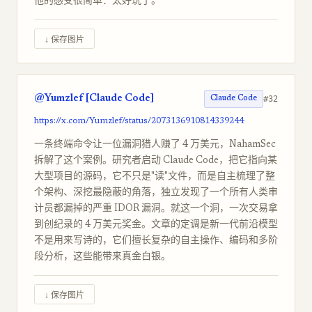
他的感受很简单：太好玩了。
↓ 保存图片
@Yumzlef [Claude Code]
#32
Claude Code
https://x.com/Yumzlef/status/2073136910814339244
一条终端命令让一位漏洞猎人赚了 4 万美元，NahamSec
拆解了这个案例。研究者启动 Claude Code，把它指向某
大型项目的源码，它不只是"读"文件，而是自主梳理了整
个架构、深挖最隐蔽的角落，独立发现了一个所有人类审
计员都漏掉的严重 IDOR 漏洞。就这一个洞，一次交易拿
到创纪录的 4 万美元奖金。文章的定调是新一代前沿模型
不是用来写诗的，它们擅长复杂的自主操作、编码和多阶
段分析，这些能带来真金白银。
↓ 保存图片