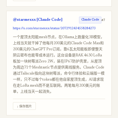
@starmexxx [Claude Code]
#7
Claude Code
https://x.com/starmexxx/status/2072912434558284273
一个屋顶太阳能mesh节点，在Ollama上跑量化3B模型，
上线当天就干掉了他每月200美元的Claude Code Max和
200美元的ChatGPT Pro订阅，靠6瓦太阳能板即便整天
阴云密布也能零成本运行。这台设备是RAK 4630 LoRa
板加一块树莓派Zero 2W，装在IP67防护壳里，从屋顶
为周边71个Meshtastic节点提供离线服务。Claude Code
通过Tailscale指向这块树莓派，命令行体验和云端版一模
一样，只不过每个token都在他自家屋顶生成，AI请求现
在走LoRa mesh而不是互联网。两笔每月200美元的账
单，上线当天一起消失。
↓ 保存图片