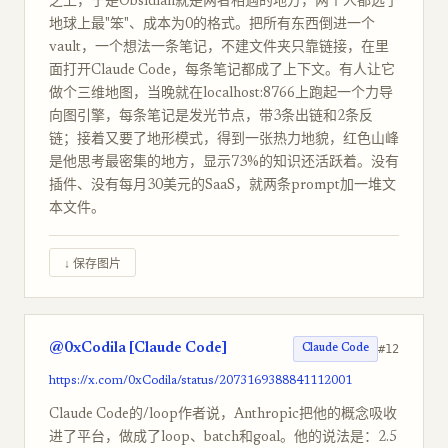
之上，于是Obsidian就是两者相遇的地方，两个人都选了
地球上最"笨"、成本为0的格式。把所有东西倒进一个
vault，一个想法一条笔记，不建文件夹只靠链接，在里
面打开Claude Code，每条笔记都成了上下文。有人让它
做个三维地图，当晚就在localhost:8766上跑起一个力导
向图引擎，每条笔记是发光节点，带3条出链和2条反
链；接着又要了地形模式，得到一张热力地貌，红色山峰
是他思考最密集的地方，显示73%的知识还活跃着。没有
插件、没有每月30美元的SaaS，就两条prompt加一堆文
本文件。
↓ 保存图片
@0xCodila [Claude Code]
#12
Claude Code
https://x.com/0xCodila/status/2073169388841112001
Claude Code的/loop作者说，Anthropic把他的概念吸收
进了平台，做成了loop、batch和goal。他的说法是：2.5