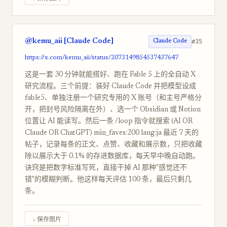
@kemu_aii [Claude Code]
#35
Claude Code
https://x.com/kemu_aii/status/2073149854537437647
这是一套 30 分钟就能搭好、跑在 Fable 5 上的全自动 X
研究流程。三个前提：装好 Claude Code 并把模型设成
fable5、单独注册一个研究专用的 X 账号（和主号严格分
开，把封号风险隔离在外）、选一个 Obsidian 或 Notion
位置让 AI 能读写。然后一条 /loop 指令就搜索 (AI OR
Claude OR ChatGPT) min_faves:200 lang:ja 最近 7 天的
帖子，记录每条的正文、点赞、收藏和展示数，只把收藏
除以展示大于 0.1% 的存进数据库，每天早中晚自动跑。
诀窍是把数字标准写死，直接干掉 AI 那种"感觉还不
错"的模糊判断。他这样每天评估 100 条，最后只剩几
条。
↓ 保存图片