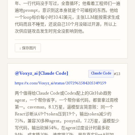
年、一行代码没手写过，全靠循环；他看着工程师们一遍
遍地prompt，意识到这本身就是个可编程的东西。他给
一个loop标价每小时10.42美元，主张LLM能按需求生成
代码而且不睡觉，还说自己10个月没碰过开源，所以上
次供应链攻击发生时完全没影响到他。
↓ 保存图片
@Voxyz_ai [Claude Code]
#13
Claude Code
https://x.com/Voxyz_ai/status/2072961584205349159
两个值得给Claude Code或Codex配上的GitHub趋势
agent，一个帮你省字，一个帮你省代码，都曾拿过周榜
第一。caveman，8.1万星，逼模型言简意赅：同一个
React诊断从69个token压到19个，输出token减少约
75%，兼容30多种agent。ponytail，7.2万星，逼模型少
写代码，输出砍掉54%，在agent过度设计时最多砍