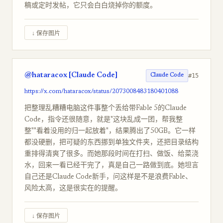
稿或定时发帖，它只会白白烧掉你的额度。
↓ 保存图片
@hataracox [Claude Code]
#15
Claude Code
https://x.com/hataracox/status/2073008483180401088
把整理乱糟糟电脑这件事整个丢给带Fable 5的Claude
Code，指令还很随意，就是"这块乱成一团，帮我整
整""看着没用的归一起放着"，结果腾出了50GB。它一样
都没硬删，把可疑的东西挪到单独文件夹，还把目录结构
重排得清爽了很多。而她那段时间在打扫、做饭、给菜浇
水，回来一看已经干完了，真是自己一路做到底。她坦言
自己还是Claude Code新手，问这样是不是浪费Fable、
风险太高，这是很实在的提醒。
↓ 保存图片