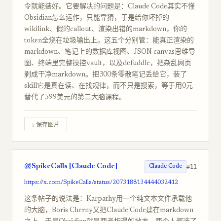
令就能装好。它要解决的问题是：Claude Code其实不懂
Obsidian怎么运作，只能靠猜，于是给你坏掉的
wikilink、假的callout、渲染出错的markdown，你的
token全烧在垃圾输出上。这五个分别管：能真正渲染的
markdown、笔记上的数据库视图、JSON canvas思维导
图、终端里完整操控vault，以及defuddle，把杂乱网页
剥成干净markdown。把300条零散笔记丢给它，装了
skill它是真在读、在找规律，而不只是搜索，等于用0元
替代了599美元的第二大脑课程。
↓ 保存图片
@SpikeCalls [Claude Code]
#11
Claude Code
https://x.com/SpikeCalls/status/2073188134444032412
这条帖子的说法是：Karpathy用一个纯文本文件承载他
的大脑，Boris Cherny又把Claude Code建在markdown